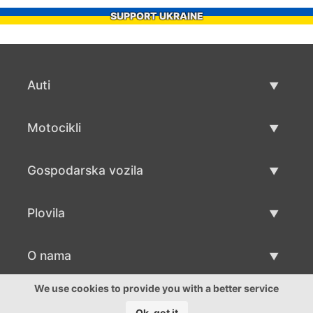
SUPPORT UKRAINE
Auti
Rabljeni automobili
Motocikli
Auto prodaja
Rabljeni motocikli
Gospodarska vozila
Prodaja motocikala
Rabljena gospodarska vozila
Plovila
Prodaja gospodarskih vozila
Rabljeni plovila
O nama
Prodaja plovila
O nama
We use cookies to provide you with a better service
Ok, got it