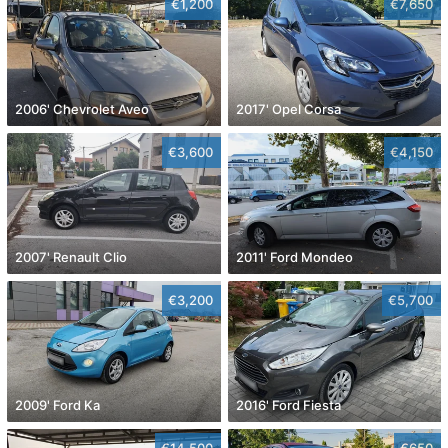
€1,200
€7,650
2006' Chevrolet Aveo
2017' Opel Corsa
€3,600
€4,150
2007' Renault Clio
2011' Ford Mondeo
€3,200
€5,700
2009' Ford Ka
2016' Ford Fiesta
€14,500
€650