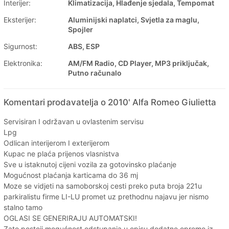
Interijer:
Klimatizacija, Hlađenje sjedala, Tempomat
Eksterijer:
Aluminijski naplatci, Svjetla za maglu,
Spojler
Sigurnost:
ABS, ESP
Elektronika:
AM/FM Radio, CD Player, MP3 priključak,
Putno računalo
Komentari prodavatelja o 2010' Alfa Romeo Giulietta
Servisiran I održavan u ovlastenim servisu
Lpg
Odlican interijerom I exterijerom
Kupac ne plaća prijenos vlasnistva
Sve u istaknutoj cijeni vozila za gotovinsko plaćanje
Mogućnost plaćanja karticama do 36 mj
Moze se vidjeti na samoborskoj cesti preko puta broja 221u
parkiralistu firme LI-LU promet uz prethodnu najavu jer nismo
stalno tamo
OGLASI SE GENERIRAJU AUTOMATSKI!
Zato postoji mogućnost odstupanja u opisu dodatne opreme iz