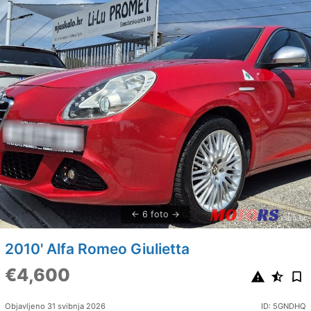
6 foto
2010' Alfa Romeo Giulietta
€4,600
Objavljeno 31 svibnja 2026
ID: 5GNDHQ