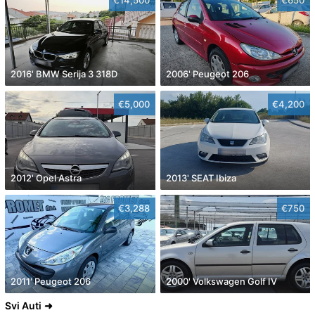
2016' BMW Serija 3 318D
2006' Peugeot 206
€5,000
€4,200
2012' Opel Astra
2013' SEAT Ibiza
€3,288
€750
2011' Peugeot 206
2000' Volkswagen Golf IV
Svi Auti