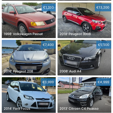
€1,350
€13,200
1998' Volkswagen Passat
2018' Peugeot 3008
€7,400
€5,500
2016' Peugeot 208
2008' Audi A4
€3,999
€4,999
2014' Ford Focus
2013' Citroen C4 Picasso