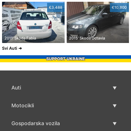
€3,488
€10,800
2011' Skoda Fabia
2015' Skoda Octavia
Svi Auti
SUPPORT UKRAINE
Auti
Rabljeni automobili
Motocikli
Auto prodaja
Rabljeni motocikli
Gospodarska vozila