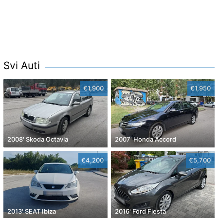
Svi Auti
€1,900
€1,950
2008' Skoda Octavia
2007' Honda Accord
€4,200
€5,700
2013' SEAT Ibiza
2016' Ford Fiesta