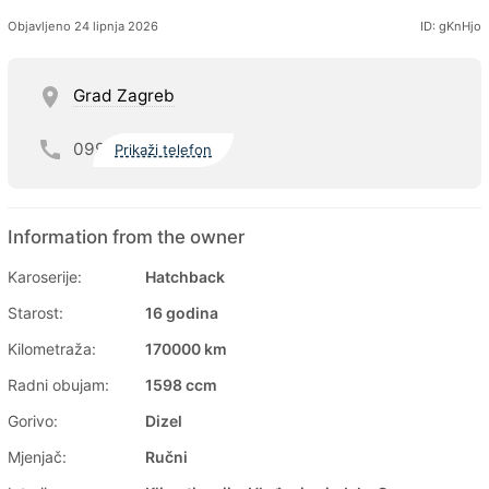
Objavljeno 24 lipnja 2026
ID: gKnHjo
Grad Zagreb
099
Prikaži telefon
Information from the owner
Karoserije:
Hatchback
Starost:
16 godina
Kilometraža:
170000 km
Radni obujam:
1598 ccm
Gorivo:
Dizel
Mjenjač:
Ručni