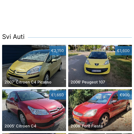
Svi Auti
€2,150
€1,600
2007' Citroen C4 Picasso
2006' Peugeot 107
€1,650
€900
2005' Citroen C4
2008' Ford Fiesta