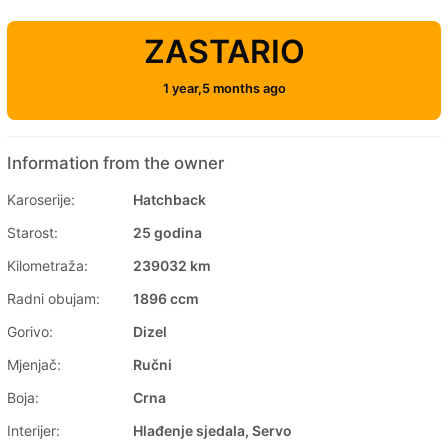
ZASTARIO
1 year,5 months ago
Information from the owner
Karoserije:
Hatchback
Starost:
25 godina
Kilometraža:
239032 km
Radni obujam:
1896 ccm
Gorivo:
Dizel
Mjenjač:
Ručni
Boja:
Crna
Interijer:
Hlađenje sjedala, Servo