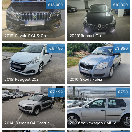
€13,000
€10,000
2019' Suzuki SX4 S-Cross
2020' Renault Clio
€6,490
€3,950
2015' Peugeot 208
2010' Skoda Fabia
€7,499
€750
2014' Citroen C4 Cactus
2000' Volkswagen Golf IV