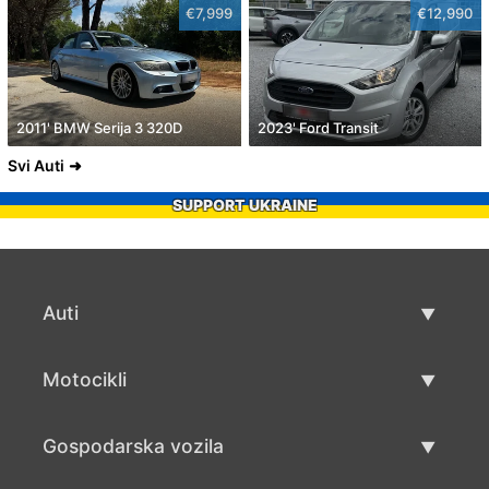
€7,999
€12,990
2011' BMW Serija 3 320D
2023' Ford Transit
Svi Auti
SUPPORT UKRAINE
Auti
Rabljeni automobili
Motocikli
Auto prodaja
Rabljeni motocikli
Gospodarska vozila
Prodaja motocikala