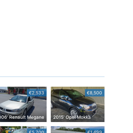
€2,533
€8,500
006' Renault Megane
2015' Opel Mokka
€5,700
€1,499