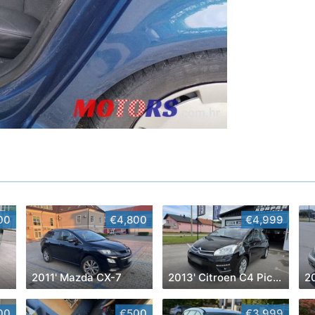
00
€4,800
€4,999
2011' Mazda CX-7
2013' Citroen C4 Picasso
2
00
€500
€3,999