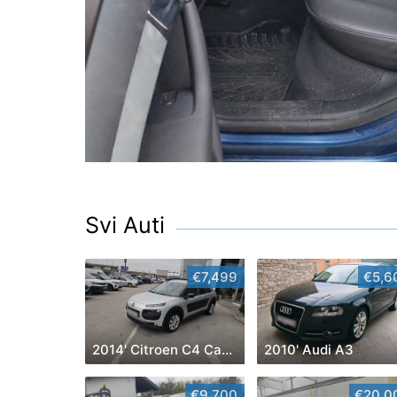
Svi Auti
€7,499
€5,6
2014' Citroen C4 Cactus
2010' Audi A3
€9,700
€20,0