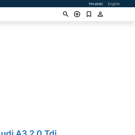
Hrvatski
English
udi A3 2,0 Tdi