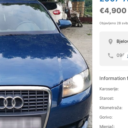
€4,900
Objavljeno 28 svi
Bjelo
098
Information 
Karoserije:
Starost:
Kilometraža:
Gorivo:
Mjenjač: