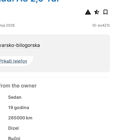
bnja 2026
ID: eo4Z7c
varsko-bilogorska
Prikaži telefon
from the owner
Sedan
19 godina
265000 km
Dizel
Ručni