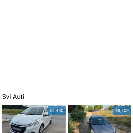
Svi Auti
€6,490
€6,200