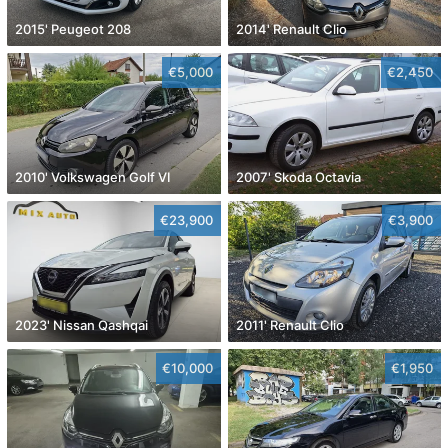
2015' Peugeot 208
2014' Renault Clio
€5,000
€2,450
2010' Volkswagen Golf VI
2007' Skoda Octavia
€23,900
€3,900
2023' Nissan Qashqai
2011' Renault Clio
€10,000
€1,950