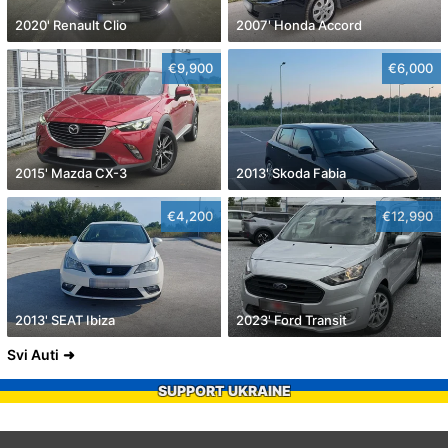
2020' Renault Clio
2007' Honda Accord
€9,900
€6,000
2015' Mazda CX-3
2013' Skoda Fabia
€4,200
€12,990
2013' SEAT Ibiza
2023' Ford Transit
Svi Auti
SUPPORT UKRAINE