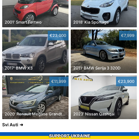
2001' Smart Fortwo
2018' Kia Sportage
€23,000
€7,999
2017' BMW X3
2011' BMW Serija 3 320D
€11,999
€23,900
2020' Renault Megane Grandtour Dci 115
2023' Nissan Qashqai
Svi Auti
SUPPORT UKRAINE