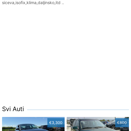
siceva,isofix,klima,daljinsko,itd ..
Svi Auti
€3,300
€800