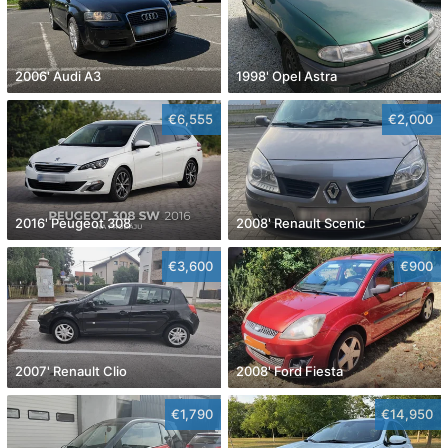
2006' Audi A3
1998' Opel Astra
€6,555
€2,000
2016' Peugeot 308
2008' Renault Scenic
€3,600
€900
2007' Renault Clio
2008' Ford Fiesta
€1,790
€14,950