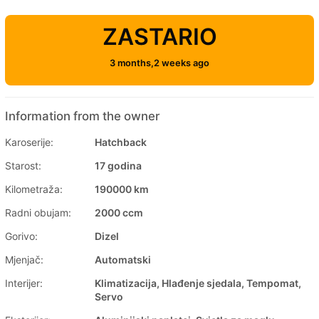
ZASTARIO
3 months,2 weeks ago
Information from the owner
Karoserije:
Hatchback
Starost:
17 godina
Kilometraža:
190000 km
Radni obujam:
2000 ccm
Gorivo:
Dizel
Mjenjač:
Automatski
Interijer:
Klimatizacija, Hlađenje sjedala, Tempomat,
Servo