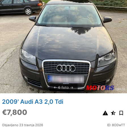
6 foto
2009' Audi A3 2,0 Tdi
€7,800
Objavljeno 23 travnja 2026
ID: 8ODwTT