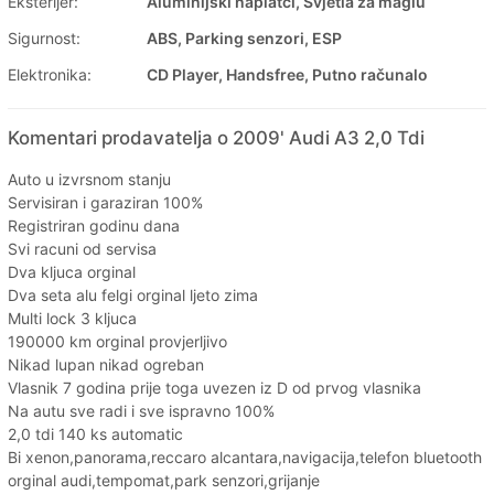
Eksterijer:
Aluminijski naplatci, Svjetla za maglu
Sigurnost:
ABS, Parking senzori, ESP
Elektronika:
CD Player, Handsfree, Putno računalo
Komentari prodavatelja o 2009' Audi A3 2,0 Tdi
Auto u izvrsnom stanju
Servisiran i garaziran 100%
Registriran godinu dana
Svi racuni od servisa
Dva kljuca orginal
Dva seta alu felgi orginal ljeto zima
Multi lock 3 kljuca
190000 km orginal provjerljivo
Nikad lupan nikad ogreban
Vlasnik 7 godina prije toga uvezen iz D od prvog vlasnika
Na autu sve radi i sve ispravno 100%
2,0 tdi 140 ks automatic
Bi xenon,panorama,reccaro alcantara,navigacija,telefon bluetooth
orginal audi,tempomat,park senzori,grijanje