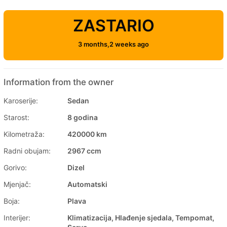
ZASTARIO
3 months,2 weeks ago
Information from the owner
Karoserije:
Sedan
Starost:
8 godina
Kilometraža:
420000 km
Radni obujam:
2967 ccm
Gorivo:
Dizel
Mjenjač:
Automatski
Boja:
Plava
Interijer:
Klimatizacija, Hlađenje sjedala, Tempomat,