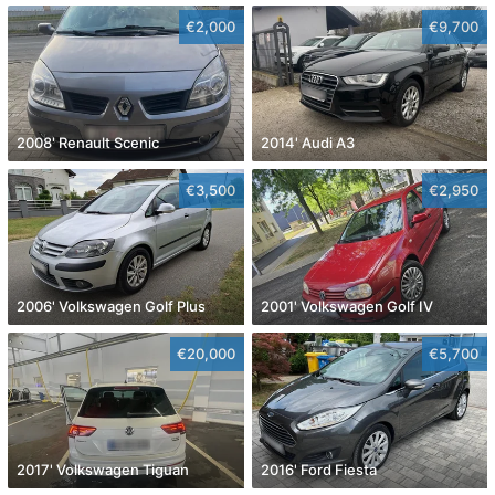
€2,000
€9,700
2008' Renault Scenic
2014' Audi A3
€3,500
€2,950
2006' Volkswagen Golf Plus
2001' Volkswagen Golf IV
€20,000
€5,700
2017' Volkswagen Tiguan
2016' Ford Fiesta