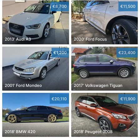
€8,700
€11,500
2013' Audi A3
2020' Ford Focus
€1,200
€23,400
2001' Ford Mondeo
2017' Volkswagen Tiguan
€20,110
€11,900
2018' BMW 420
2018' Peugeot 3008