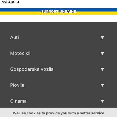
Svi Auti
SUPPORT UKRAINE
Auti
Rabljeni automobili
Motocikli
Auto prodaja
Rabljeni motocikli
Gospodarska vozila
Prodaja motocikala
Rabljena gospodarska vozila
Plovila
Prodaja gospodarskih vozila
Rabljeni plovila
O nama
Prodaja plovila
O nama
We use cookies to provide you with a better service