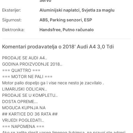
Servo
Eksterijer:
Aluminijski naplatci, Svjetla za maglu
Sigurnost:
ABS, Parking senzori, ESP
Elektronika:
Handsfree, Putno računalo
Komentari prodavatelja o 2018' Audi A4 3,0 Tdi
PRODAJE SE AUDI A4..
GODINA PROIZVODNJE 2018..
=== QUATTRO ===
=== MOTOR NE PALI ===
Motor palio dopeljo ga i vise nece nesto je zacvilalo .
LIMARIJSKI ODLICAN..
PRODAJE SE U KOMPLETU..
DOSTA OPREME...
MOGUCA KUPNJA NA
## KARTICE DO 36 RATA ##
VRIJEDI POGLEDATI..
=== NAPOMENA ===
Ako se zelite rijesit vaseg limenog ljubimca, na pravoj ste adresi,