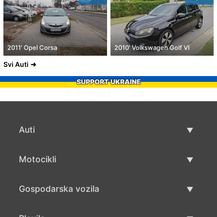
2011' Opel Corsa
2010' Volkswagen Golf VI
Svi Auti
SUPPORT UKRAINE
Auti
Rabljeni automobili
Motocikli
Auto prodaja
Rabljeni motocikli
Gospodarska vozila
Prodaja motocikala
Rabljena gospodarska vozila