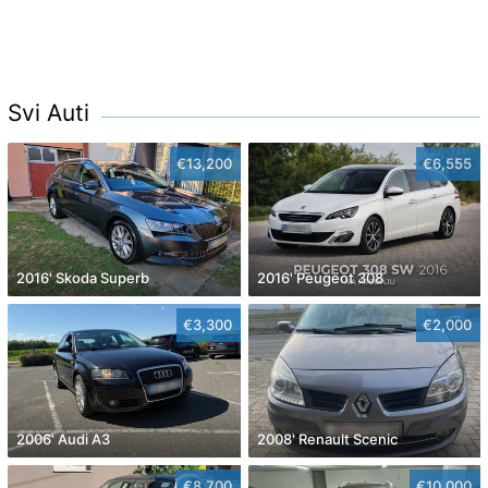
Svi Auti
€13,200
€6,555
2016' Skoda Superb
2016' Peugeot 308
€3,300
€2,000
2006' Audi A3
2008' Renault Scenic
€8,700
€10,000