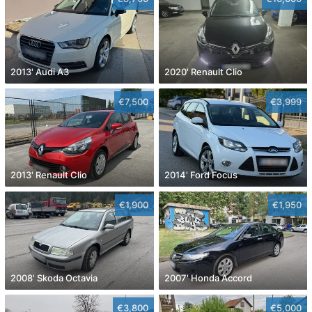
2013' Audi A3
2020' Renault Clio
€7,500
€3,999
2013' Renault Clio
2014' Ford Focus
€1,900
€1,950
2008' Skoda Octavia
2007' Honda Accord
€3,800
€5,000