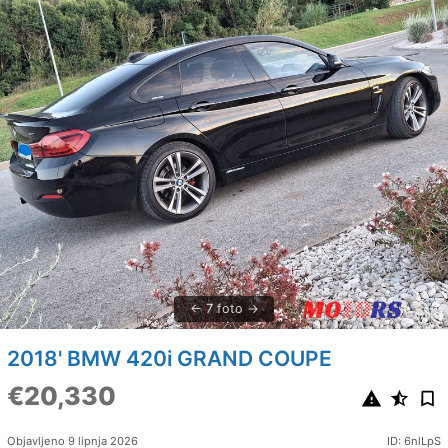
7 foto
2018' BMW 420i GRAND COUPE
€20,330
Objavljeno 9 lipnja 2026
ID: 6nlLpS