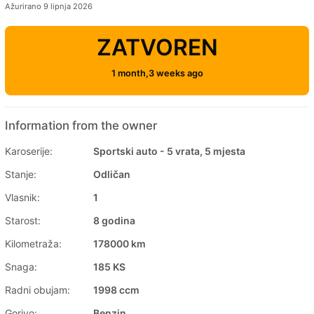
Ažurirano 9 lipnja 2026
ZATVOREN
1 month,3 weeks ago
Information from the owner
Karoserije:
Sportski auto - 5 vrata, 5 mjesta
Stanje:
Odličan
Vlasnik:
1
Starost:
8 godina
Kilometraža:
178000 km
Snaga:
185 KS
Radni obujam:
1998 ccm
Gorivo:
Benzin