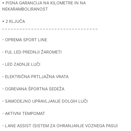
• PISNA GARANCIJA NA KILOMETRE IN NA
NEKARAMBOLIRANOST
• 2 KLJUČA
_ _ _ _ _ _ _ _ _ _ _ _ _ _ _ _ _ _ _ _ _ _ _ _ _ _ _ _ _ _ _ _ _
- OPREMA SPORT LINE
- FUL LED PREDNJI ŽAROMETI
- LED ZADNJE LUČI
- ELEKTRIČNA PRTLJAŽNA VRATA
- OGREVANA ŠPORTNA SEDEŽA
- SAMODEJNO UPRAVLJANJE DOLGIH LUČI
- AKTIVNI TEMPOMAT
- LANE ASSIST (SISTEM ZA OHRANJANJE VOZNEGA PASU)