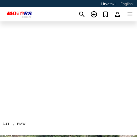
Hrvatski
English
AUTI
BMW