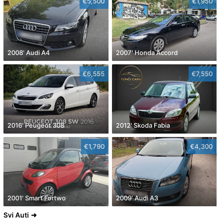
€5,500
€1,950
2008' Audi A4
2007' Honda Accord
€6,555
€7,550
2016' Peugeot 308
2012' Skoda Fabia
€1,790
€4,300
2001' Smart Fortwo
2009' Audi A3
Svi Auti