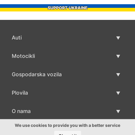
SUPPORT UKRAINE
Auti
Rabljeni automobili
Motocikli
Auto prodaja
Rabljeni motocikli
Gospodarska vozila
Prodaja motocikala
Rabljena gospodarska vozila
Plovila
Prodaja gospodarskih vozila
Rabljeni plovila
O nama
Prodaja plovila
O nama
We use cookies to provide you with a better service