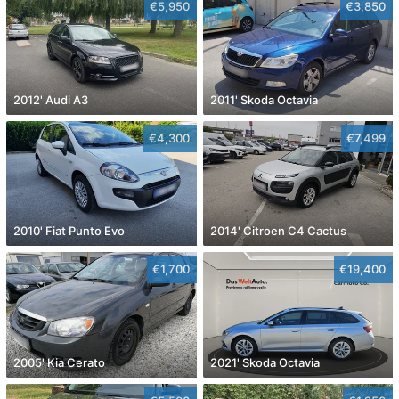
€5,950
€3,850
2012' Audi A3
2011' Skoda Octavia
€4,300
€7,499
2010' Fiat Punto Evo
2014' Citroen C4 Cactus
€1,700
€19,400
2005' Kia Cerato
2021' Skoda Octavia