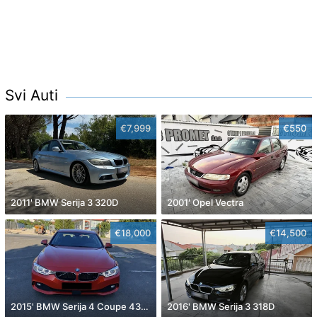
Svi Auti
€7,999
€550
2011' BMW Serija 3 320D
2001' Opel Vectra
€18,000
€14,500
2015' BMW Serija 4 Coupe 430D
2016' BMW Serija 3 318D