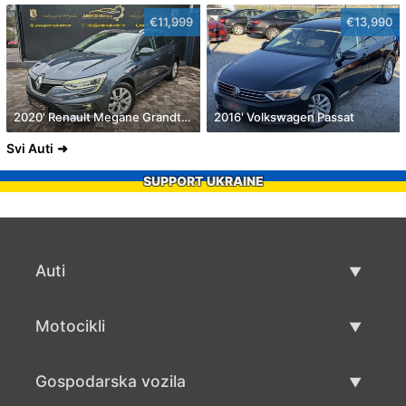
€11,999
€13,990
2020' Renault Megane Grandtour Dci 115
2016' Volkswagen Passat
Svi Auti
SUPPORT UKRAINE
Auti
Rabljeni automobili
Motocikli
Auto prodaja
Rabljeni motocikli
Gospodarska vozila