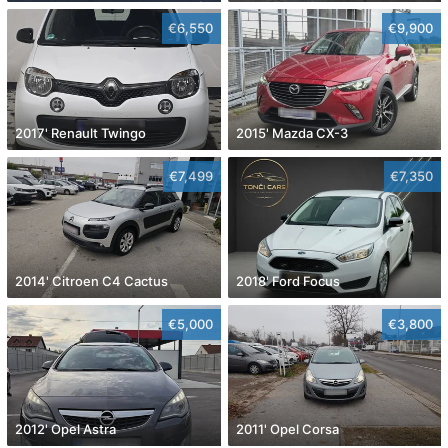
€6,550
€9,900
2017' Renault Twingo
2015' Mazda CX-3
€7,499
€7,350
2014' Citroen C4 Cactus
2018' Ford Focus
€5,000
€3,800
2012' Opel Astra
2011' Opel Corsa