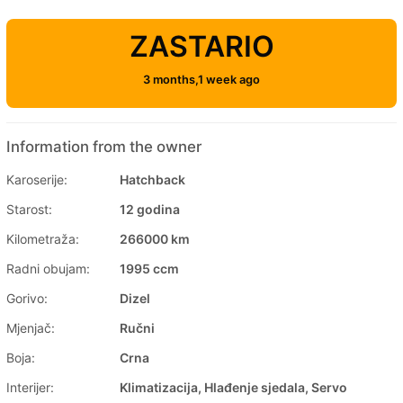
ZASTARIO
3 months,1 week ago
Information from the owner
Karoserije:
Hatchback
Starost:
12 godina
Kilometraža:
266000 km
Radni obujam:
1995 ccm
Gorivo:
Dizel
Mjenjač:
Ručni
Boja:
Crna
Interijer:
Klimatizacija, Hlađenje sjedala, Servo