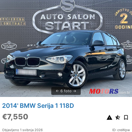
6 foto
2014' BMW Serija 1 118D
€7,550
Objavljeno 1 svibnja 2026
ID: creWpw