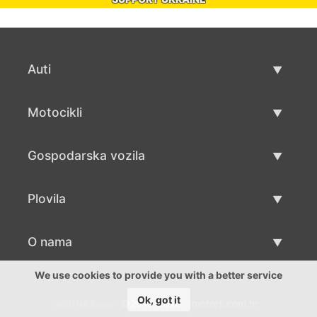
Auti
Rabljeni automobili
Motocikli
Auto prodaja
Rabljeni motocikli
Gospodarska vozila
Prodaja motocikala
Rabljena gospodarska vozila
Plovila
Prodaja gospodarskih vozila
Rabljeni plovila
O nama
Prodaja plovila
O nama
We use cookies to provide you with a better service
Ok, got it
©2016-2026 - motors.com.hr
Kontakti