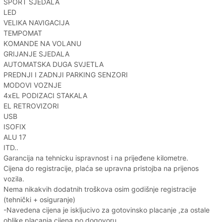
SPORT SJEDALA
LED
VELIKA NAVIGACIJA
TEMPOMAT
KOMANDE NA VOLANU
GRIJANJE SJEDALA
AUTOMATSKA DUGA SVJETLA
PREDNJI I ZADNJI PARKING SENZORI
MODOVI VOZNJE
4xEL PODIZACI STAKALA
EL RETROVIZORI
USB
ISOFIX
ALU 17
ITD..
Garancija na tehnicku ispravnost i na prijeđene kilometre.
Cijena do registracije, plaća se upravna pristojba na prijenos
vozila.
Nema nikakvih dodatnih troškova osim godišnje registracije
(tehnički + osiguranje)
-Navedena cijena je iskljucivo za gotovinsko placanje ,za ostale
oblike placanja cijena po dogovoru.