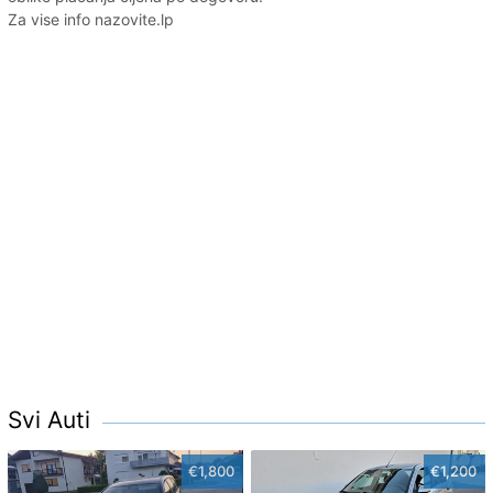
Za vise info nazovite.lp
Svi Auti
€1,800
€1,200