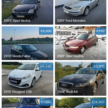
2003' Opel Vectra
2001' Ford Mondeo
€6,000
€550
2013' Skoda Fabia
2001' Opel Vectra
€6,490
€5,000
2015' Peugeot 208
2008' Audi A4
€7,500
€14,950