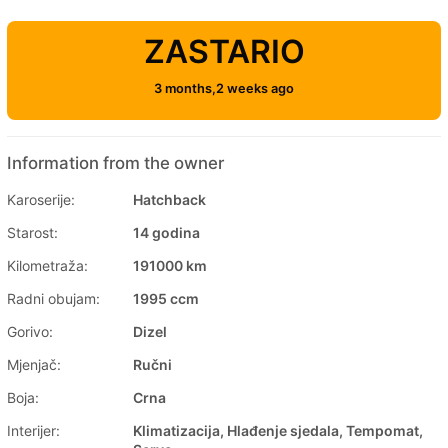
ZASTARIO
3 months,2 weeks ago
Information from the owner
Karoserije:
Hatchback
Starost:
14 godina
Kilometraža:
191000 km
Radni obujam:
1995 ccm
Gorivo:
Dizel
Mjenjač:
Ručni
Boja:
Crna
Interijer:
Klimatizacija, Hlađenje sjedala, Tempomat,