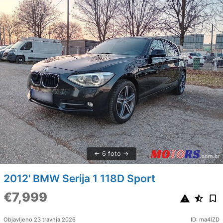
6 foto
2012' BMW Serija 1 118D Sport
€7,999
Objavljeno 23 travnja 2026
ID: ma4lZD