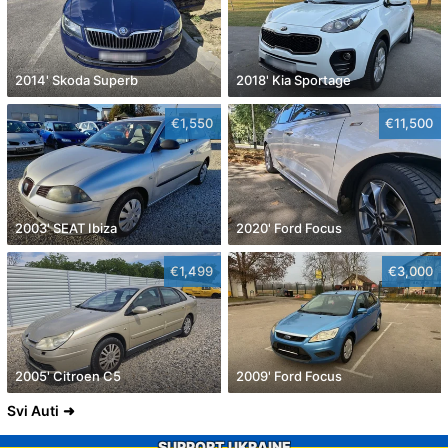
2014' Skoda Superb
2018' Kia Sportage
€1,550
€11,500
2003' SEAT Ibiza
2020' Ford Focus
€1,499
€3,000
2005' Citroen C5
2009' Ford Focus
Svi Auti
SUPPORT UKRAINE