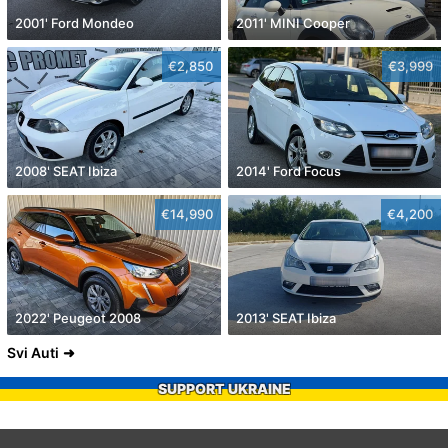
2001' Ford Mondeo
2011' MINI Cooper
€2,850
€3,999
2008' SEAT Ibiza
2014' Ford Focus
€14,990
€4,200
2022' Peugeot 2008
2013' SEAT Ibiza
Svi Auti
SUPPORT UKRAINE