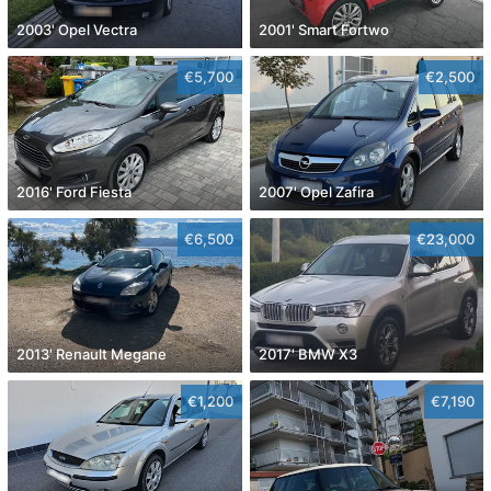
2003' Opel Vectra
2001' Smart Fortwo
€5,700
€2,500
2016' Ford Fiesta
2007' Opel Zafira
€6,500
€23,000
2013' Renault Megane
2017' BMW X3
€1,200
€7,190