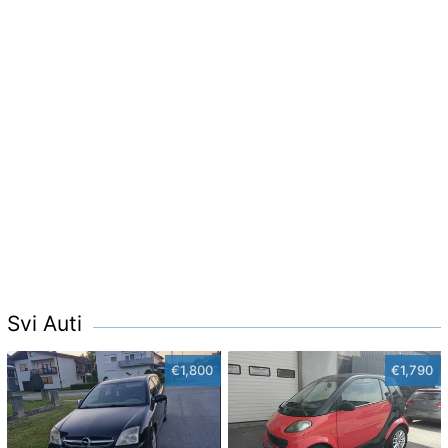
Svi Auti
€1,800
€1,790