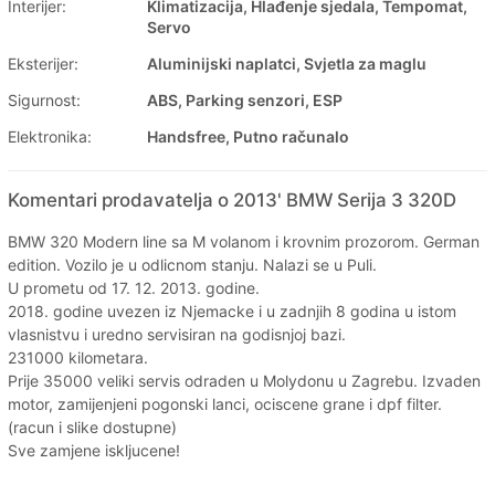
Interijer:
Klimatizacija, Hlađenje sjedala, Tempomat,
Servo
Eksterijer:
Aluminijski naplatci, Svjetla za maglu
Sigurnost:
ABS, Parking senzori, ESP
Elektronika:
Handsfree, Putno računalo
Komentari prodavatelja o 2013' BMW Serija 3 320D
BMW 320 Modern line sa M volanom i krovnim prozorom. German
edition. Vozilo je u odlicnom stanju. Nalazi se u Puli.
U prometu od 17. 12. 2013. godine.
2018. godine uvezen iz Njemacke i u zadnjih 8 godina u istom
vlasnistvu i uredno servisiran na godisnjoj bazi.
231000 kilometara.
Prije 35000 veliki servis odraden u Molydonu u Zagrebu. Izvaden
motor, zamijenjeni pogonski lanci, ociscene grane i dpf filter.
(racun i slike dostupne)
Sve zamjene iskljucene!