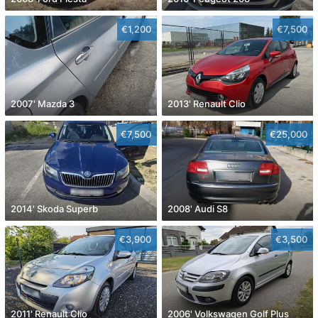
€1,200
€7,500
2007' Mazda 3
2013' Renault Clio
€7,500
€25,000
2014' Skoda Superb
2008' Audi S8
€3,900
€3,500
2011' Renault Clio
2006' Volkswagen Golf Plus