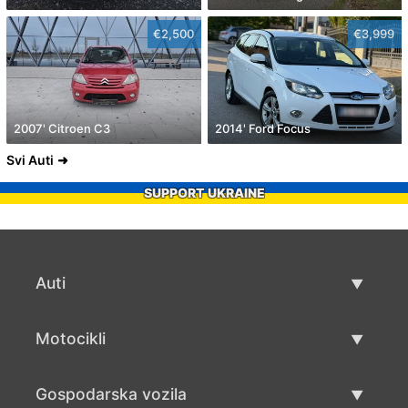
€2,500
€3,999
2007' Citroen C3
2014' Ford Focus
Svi Auti
SUPPORT UKRAINE
Auti
Rabljeni automobili
Motocikli
Auto prodaja
Rabljeni motocikli
Gospodarska vozila