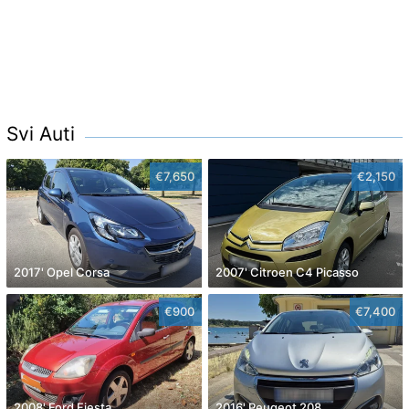
Svi Auti
€7,650
€2,150
2017' Opel Corsa
2007' Citroen C4 Picasso
€900
€7,400
2008' Ford Fiesta
2016' Peugeot 208