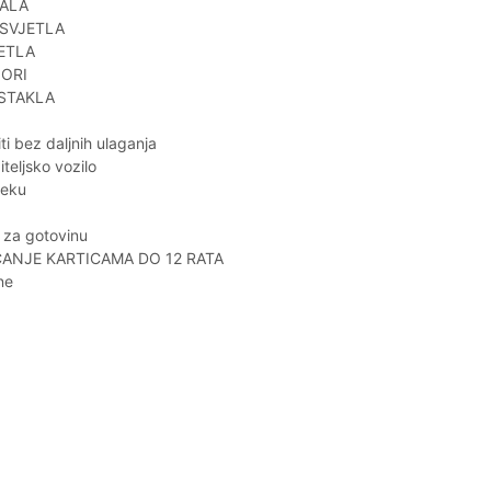
DALA
SVJETLA
ETLA
ORI
STAKLA
ti bez daljnih ulaganja
teljsko vozilo
jeku
 za gotovinu
ANJE KARTICAMA DO 12 RATA
ne