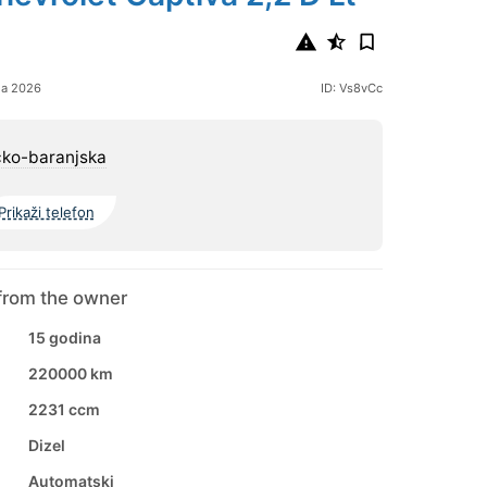
ja 2026
ID: Vs8vCc
čko-baranjska
Prikaži telefon
from the owner
15 godina
220000 km
2231 ccm
Dizel
Automatski