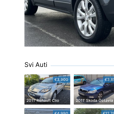
Svi Auti
€3,900
€3,8
2011' Renault Clio
2011' Skoda Octavia
€4,990
€12,7