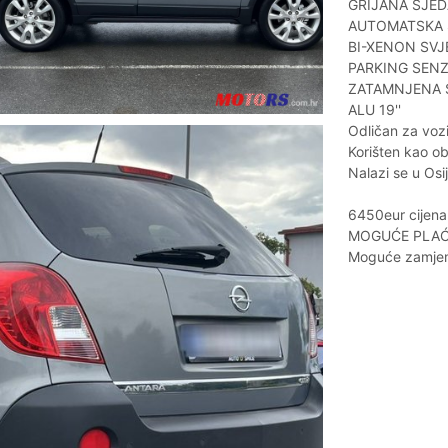
GRIJANA SJE
AUTOMATSKA 
BI-XENON SVJ
PARKING SENZ
ZATAMNJENA 
ALU 19''
Odličan za vozi
Korišten kao obi
Nalazi se u Osi
6450eur cijena
MOGUĆE PLAĆ
Moguće zamje