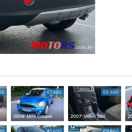
50
€7,800
€6,400
2008' MINI Cooper
2007' Volvo S80
00
€1,650
€9,600