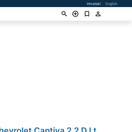
Hrvatski
English
hevrolet Captiva 2,2 D Lt