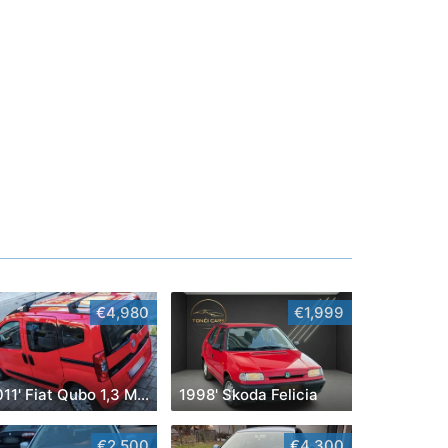
€4,980
€1,999
2011' Fiat Qubo 1,3 Multijet
1998' Skoda Felicia
€2,500
€4,300