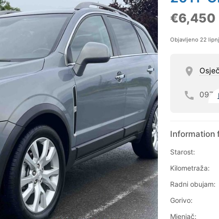
€6,450
Objavljeno 22 lipn
Osje
097
Information 
Starost:
Kilometraža:
Radni obujam:
Gorivo:
Mjenjač: