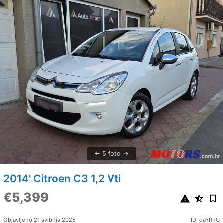
5 foto
2014' Citroen C3 1,2 Vti
€5,399
Objavljeno 21 svibnja 2026
ID: qaYRnG