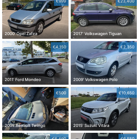
€999
€23,400
2000' Opel Zafira
2017' Volkswagen Tiguan
€4,150
€2,350
2011' Ford Mondeo
2009' Volkswagen Polo
€500
€10,650
2001' Renault Twingo
2015' Suzuki Vitara
€6,490
€6,550