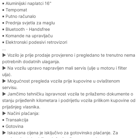
￭ Aluminijski naplatci 16"
￭ Tempomat
￭ Putno računalo
￭ Prednja svjetla za maglu
￭ Bluetooth - Handsfree
￭ Komande na upravljaču
￭ Elektronski podesivi retrovizori
...
► Vozilo je prije prodaje provjereno i pregledano te trenutno nema
potrebnih dodatnih ulaganja.
► Na vozilu upravo napravljen mali servis (ulje u motoru i filter
ulja).
► Mogućnost pregleda vozila prije kupovine u ovlaštenom
servisu.
► Jamčimo tehničku ispravnost vozila te prilažemo dokumente o
stanju prijeđenih kilometara i podrijetlu vozila prilikom kupovine od
prijašnjeg vlasnika.
► Načini plaćanja:
￭ Transakcija
￭ Gotovina
► Iskazana cijena je isključivo za gotovinsko plaćanje. Za