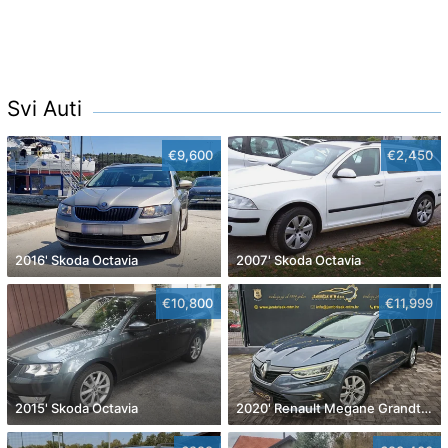
Svi Auti
€9,600
€2,450
2016' Skoda Octavia
2007' Skoda Octavia
€10,800
€11,999
2015' Skoda Octavia
2020' Renault Megane Grandtour Dci 115