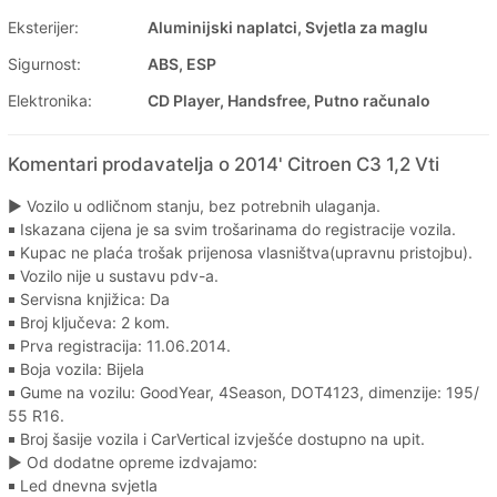
Eksterijer:
Aluminijski naplatci, Svjetla za maglu
Sigurnost:
ABS, ESP
Elektronika:
CD Player, Handsfree, Putno računalo
Komentari prodavatelja o 2014' Citroen C3 1,2 Vti
► Vozilo u odličnom stanju, bez potrebnih ulaganja.
￭ Iskazana cijena je sa svim trošarinama do registracije vozila.
￭ Kupac ne plaća trošak prijenosa vlasništva(upravnu pristojbu).
￭ Vozilo nije u sustavu pdv-a.
￭ Servisna knjižica: Da
￭ Broj ključeva: 2 kom.
￭ Prva registracija: 11.06.2014.
￭ Boja vozila: Bijela
￭ Gume na vozilu: GoodYear, 4Season, DOT4123, dimenzije: 195/
55 R16.
￭ Broj šasije vozila i CarVertical izvješće dostupno na upit.
► Od dodatne opreme izdvajamo:
￭ Led dnevna svjetla