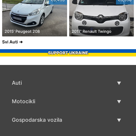
2015' Peugeot 208
2017' Renault Twingo
Svi Auti
SUPPORT UKRAINE
Auti
Rabljeni automobili
Motocikli
Auto prodaja
Rabljeni motocikli
Gospodarska vozila
Prodaja motocikala
Rabljena gospodarska vozila