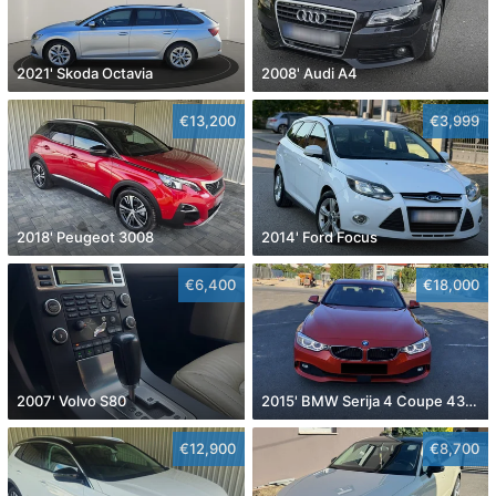
2021' Skoda Octavia
2008' Audi A4
€13,200
€3,999
2018' Peugeot 3008
2014' Ford Focus
€6,400
€18,000
2007' Volvo S80
2015' BMW Serija 4 Coupe 430D
€12,900
€8,700