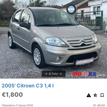
6 foto
2005' Citroen C3 1,4 I
€1,800
Objavljeno 5 lipnja 2026
ID: d8J5jr