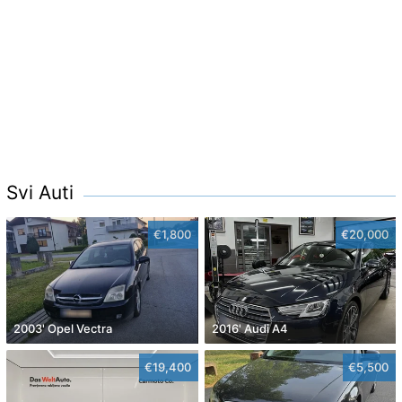
Svi Auti
€1,800
€20,000
2003' Opel Vectra
2016' Audi A4
€19,400
€5,500