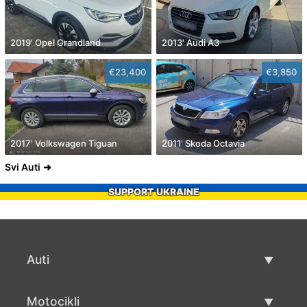
2019' Opel Grandland
2013' Audi A3
€23,400
€3,850
2017' Volkswagen Tiguan
2011' Skoda Octavia
Svi Auti
SUPPORT UKRAINE
Auti
Rabljeni automobili
Motocikli