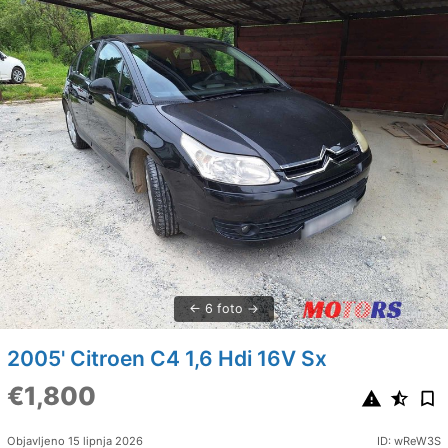
6 foto
2005' Citroen C4 1,6 Hdi 16V Sx
€1,800
Objavljeno 15 lipnja 2026
ID: wReW3S