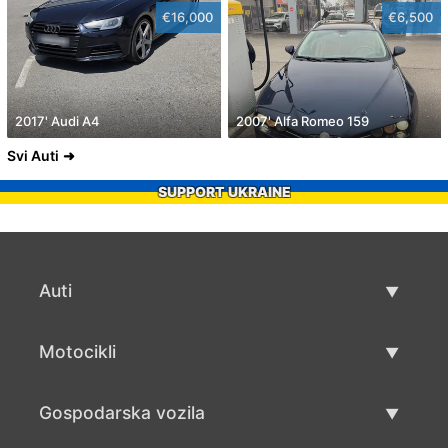
€16,000
€6,500
2017' Audi A4
2007' Alfa Romeo 159
Svi Auti
SUPPORT UKRAINE
Auti
Rabljeni automobili
Motocikli
Auto prodaja
Rabljeni motocikli
Gospodarska vozila
Prodaja motocikala