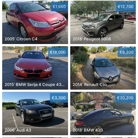
€1,650
€12,700
2005' Citroen C4
2018' Peugeot 5008
€18,000
€6,200
2015' BMW Serija 4 Coupe 430D
2014' Renault Clio
€3,300
€20,200
2006' Audi A3
2018' BMW 420