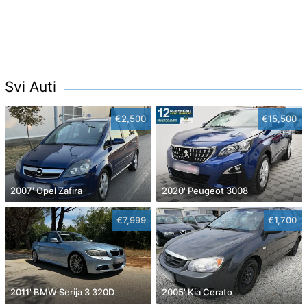
Svi Auti
€2,500
€15,500
2007' Opel Zafira
2020' Peugeot 3008
€7,999
€1,700
2011' BMW Serija 3 320D
2005' Kia Cerato