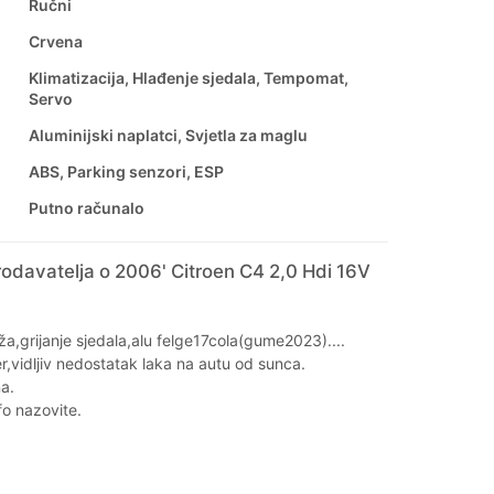
Ručni
Crvena
Klimatizacija, Hlađenje sjedala, Tempomat,
Servo
Aluminijski naplatci, Svjetla za maglu
ABS, Parking senzori, ESP
Putno računalo
odavatelja o 2006' Citroen C4 2,0 Hdi 16V
,grijanje sjedala,alu felge17cola(gume2023)....
,vidljiv nedostatak laka na autu od sunca.
na.
fo nazovite.