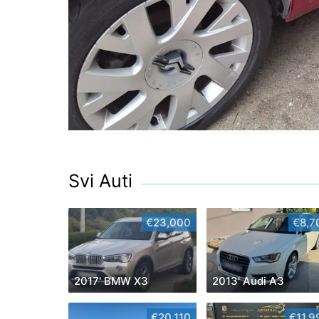
Svi Auti
€23,000
€8,7
2017' BMW X3
2013' Audi A3
€20,110
€11,9