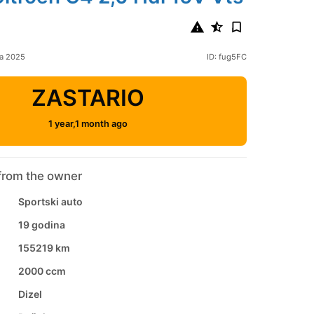
ja 2025
ID: fug5FC
ZASTARIO
1 year,1 month ago
from the owner
Sportski auto
19 godina
155219 km
2000 ccm
Dizel