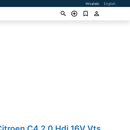
Hrvatski
English
itroen C4 2,0 Hdi 16V Vts