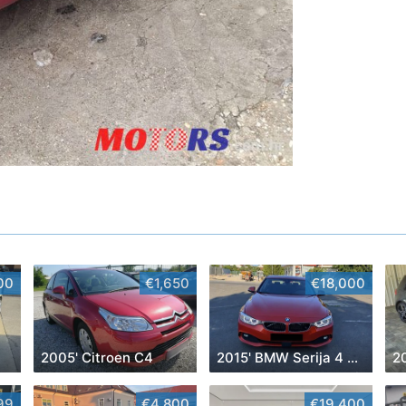
00
€1,650
€18,000
2005' Citroen C4
2015' BMW Serija 4 Coupe 430D
99
€4,800
€19,400