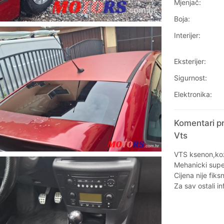
Mjenjač:
Boja:
Interijer:
Eksterijer:
Sigurnost:
Elektronika:
Komentari pr
Vts
VTS ksenon,koža
Mehanicki super
Cijena nije fiks
Za sav ostali in