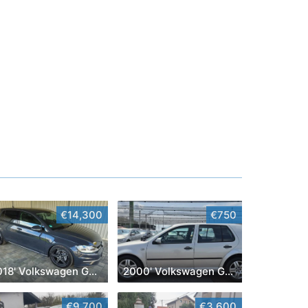
€14,300
€750
2018' Volkswagen Golf VII
2000' Volkswagen Golf IV
€9,700
€3,600