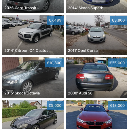
2023' Ford Transit
2014' Skoda Superb
€7,499
€3,800
2014' Citroen C4 Cactus
2011' Opel Corsa
€10,800
€25,000
2015' Skoda Octavia
2008' Audi S8
€5,000
€18,000