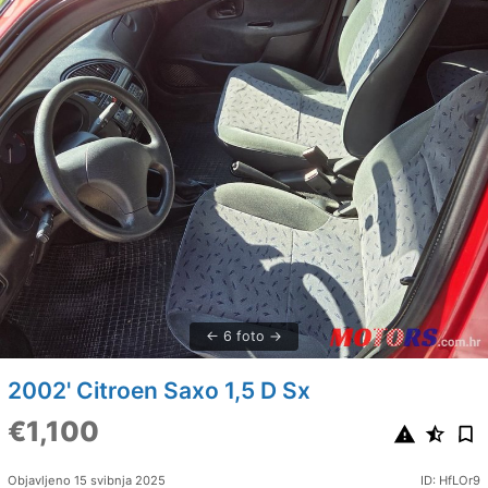
6 foto
2002' Citroen Saxo 1,5 D Sx
€1,100
Objavljeno 15 svibnja 2025
ID: HfLOr9