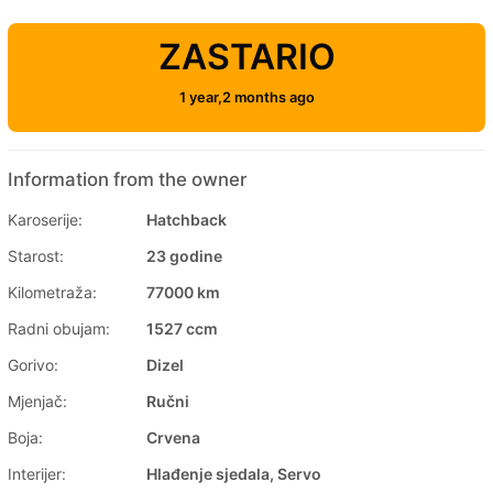
ZASTARIO
1 year,2 months ago
Information from the owner
Karoserije:
Hatchback
Starost:
23 godine
Kilometraža:
77000 km
Radni obujam:
1527 ccm
Gorivo:
Dizel
Mjenjač:
Ručni
Boja:
Crvena
Interijer:
Hlađenje sjedala, Servo