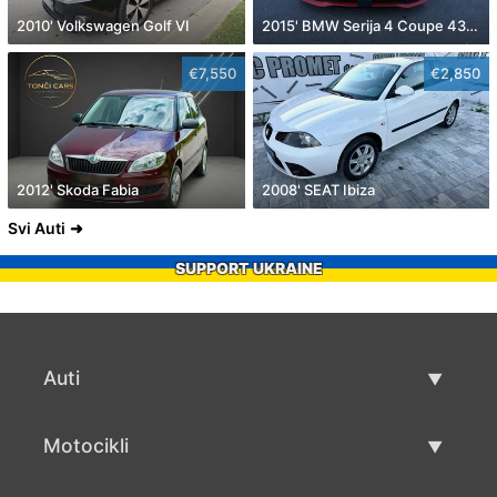
2010' Volkswagen Golf VI
2015' BMW Serija 4 Coupe 430D
€7,550
€2,850
2012' Skoda Fabia
2008' SEAT Ibiza
Svi Auti
SUPPORT UKRAINE
Auti
Rabljeni automobili
Motocikli
Auto prodaja
Rabljeni motocikli