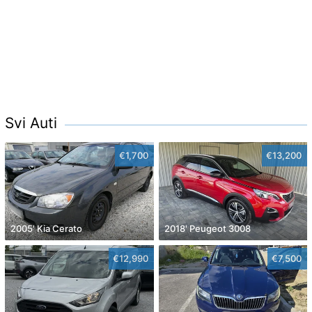
Svi Auti
€1,700
€13,200
2005' Kia Cerato
2018' Peugeot 3008
€12,990
€7,500