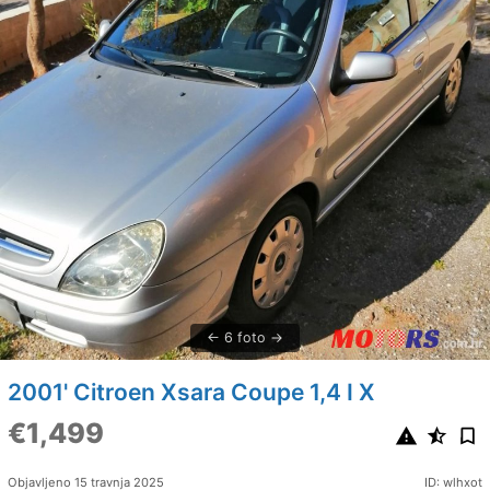
6 foto
2001' Citroen Xsara Coupe 1,4 I X
€1,499
Objavljeno 15 travnja 2025
ID: wlhxot