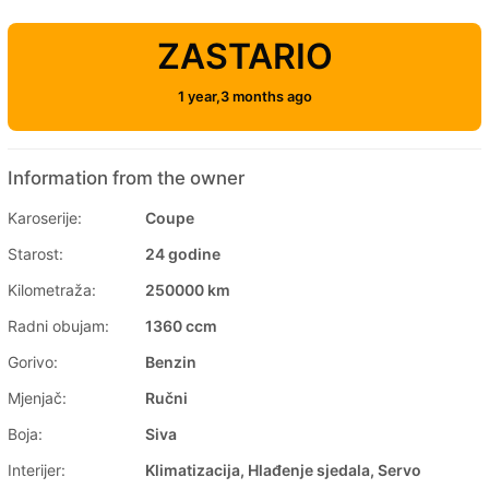
ZASTARIO
1 year,3 months ago
Information from the owner
Karoserije:
Coupe
Starost:
24 godine
Kilometraža:
250000 km
Radni obujam:
1360 ccm
Gorivo:
Benzin
Mjenjač:
Ručni
Boja:
Siva
Interijer:
Klimatizacija, Hlađenje sjedala, Servo