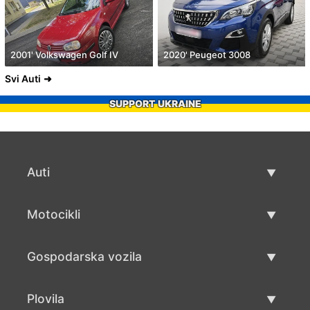
2001' Volkswagen Golf IV
2020' Peugeot 3008
Svi Auti
SUPPORT UKRAINE
Auti
Rabljeni automobili
Motocikli
Auto prodaja
Rabljeni motocikli
Gospodarska vozila
Prodaja motocikala
Rabljena gospodarska vozila
Plovila