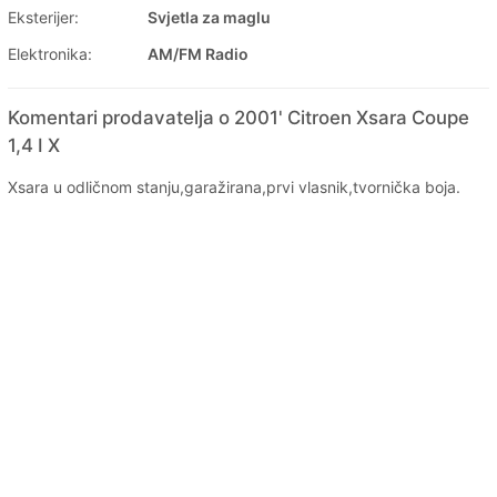
Eksterijer:
Svjetla za maglu
Elektronika:
AM/FM Radio
Komentari prodavatelja o 2001' Citroen Xsara Coupe
1,4 I X
Xsara u odličnom stanju,garažirana,prvi vlasnik,tvornička boja.