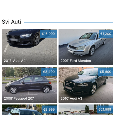
Svi Auti
€16,000
€1,200
2017' Audi A4
2001' Ford Mondeo
€3,400
€5,600
2008' Peugeot 207
2010' Audi A3
€3,999
€21,999