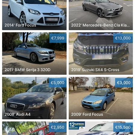
2014' Ford Focus
2022' Mercedes-Benz Cla Klasa Cla 180
€7,999
€13,000
2011' BMW Serija 3 320D
2019' Suzuki SX4 S-Cross
€5,000
€3,000
2008' Audi A4
2009' Ford Focus
€2,950
€15,500