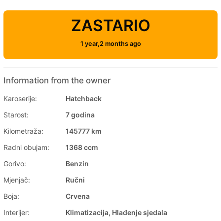
ZASTARIO
1 year,2 months ago
Information from the owner
Karoserije:
Hatchback
Starost:
7 godina
Kilometraža:
145777 km
Radni obujam:
1368 ccm
Gorivo:
Benzin
Mjenjač:
Ručni
Boja:
Crvena
Interijer:
Klimatizacija, Hlađenje sjedala