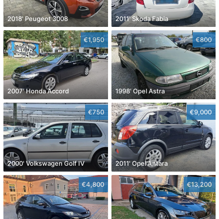
2018' Peugeot 3008
2011' Skoda Fabia
€1,950
€800
2007' Honda Accord
1998' Opel Astra
€750
€9,000
2000' Volkswagen Golf IV
2011' Opel Antara
€4,800
€13,200