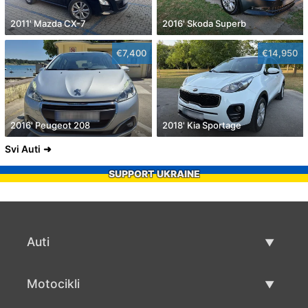
2011' Mazda CX-7
2016' Skoda Superb
€7,400
€14,950
2016' Peugeot 208
2018' Kia Sportage
Svi Auti
SUPPORT UKRAINE
Auti
Rabljeni automobili
Motocikli
Auto prodaja