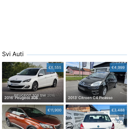
Svi Auti
€6,555
€4,999
2016' Peugeot 308
2013' Citroen C4 Picasso
€11,900
€3,488