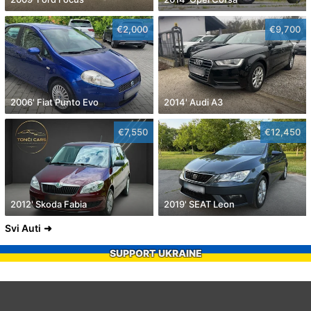
€2,000
€9,700
2006' Fiat Punto Evo
2014' Audi A3
€7,550
€12,450
2012' Skoda Fabia
2019' SEAT Leon
Svi Auti
SUPPORT UKRAINE