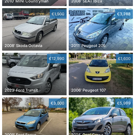
2010' MINI Countryman
2008' SEAT Ibiza
€1,900
€3,288
2008' Skoda Octavia
2011' Peugeot 206
€12,990
€1,600
2023' Ford Transit
2006' Peugeot 107
€3,000
€5,999
2009' Ford Focus
2014' Opel Corsa