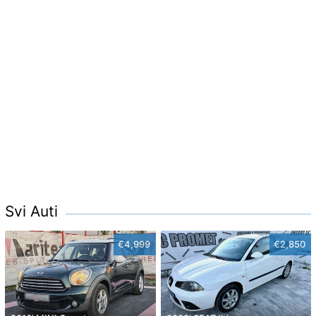
Svi Auti
€4,999
€2,850