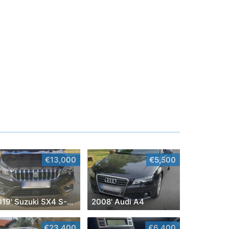
€13,000
€5,500
2019' Suzuki SX4 S-Cross
2008' Audi A4
€23,400
€6,400