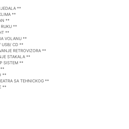
IJEDALA **
KLIMA **
AN **
 RUKU **
HT **
NA VOLANU **
/ USB/ CD **
AVANJE RETROVIZORA **
NJE STAKALA **
P SISTEM **
**
 **
MEATRA SA TEHNICKOG **
 **