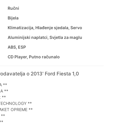
Ručni
Bijela
Klimatizacija, Hlađenje sjedala, Servo
Aluminijski naplatci, Svjetla za maglu
ABS, ESP
CD Player, Putno računalo
odavatelja o 2013' Ford Fiesta 1,0
A **
A **
 **
TECHNOLOGY **
PAKET OPREME **
 **
**