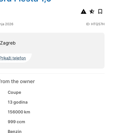
nja 2026
ID: HTQ57H
 Zagreb
Prikaži telefon
from the owner
Coupe
13 godina
156000 km
999 ccm
Benzin