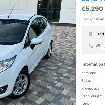
€5,290
Objavljeno 10 svib
Grad
099
Information 
Karoserije:
Starost:
Kilometraža:
Radni obujam:
Gorivo: