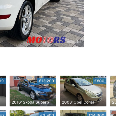
99
€13,200
€800
2016' Skoda Superb
2008' Opel Corsa
50
€3,900
€14,300