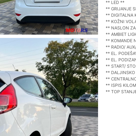
** LED **
** GRIJANJE S
** DIGITALNA 
** KOŽNI VOL
** NASLON ZA
** AMBIET LIG
** KOMANDE 
** RADIO/ AUX
** EL. PODEŠ
** EL. PODIZA
** START/ STO
** DALJINSKO 
** CENTRALNO
** ISPIS KILO
** TOP STANJE