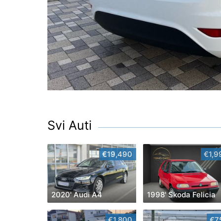
Svi Auti
€19,490
€1,9
2020' Audi A4
1998' Skoda Felicia
€1,800
€7