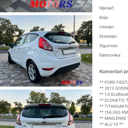
Mjenjač:
Boja:
Interijer:
Eksterijer:
Sigurnost:
Elektronika:
Komentari pr
** FORD FIEST
** 2013 GODIN
** 1.0 EcoBoost
** ECONETIC 
** TITANIUM 
** 156.000 KM
** MAGLENKE 
** ALU 15 **