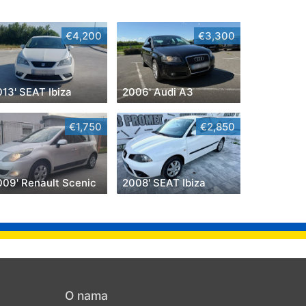
€4,200
€3,300
13' SEAT Ibiza
2006' Audi A3
€1,750
€2,850
009' Renault Scenic
2008' SEAT Ibiza
O nama