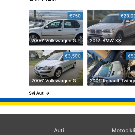
€750
€23,0
2000' Volkswagen Golf IV
2017' BMW X3
€3,500
€5
2006' Volkswagen Golf Plus
2001' Renault Twing
Svi Auti
Auti
Motocikli