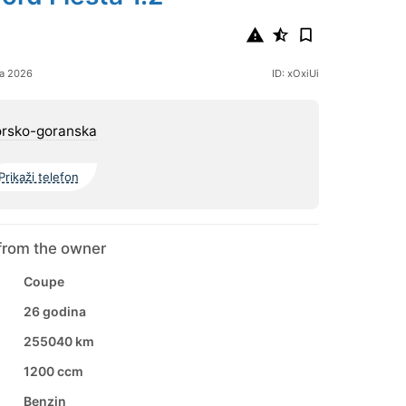
ja 2026
ID: xOxiUi
orsko-goranska
Prikaži telefon
from the owner
Coupe
26 godina
255040 km
1200 ccm
Benzin