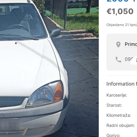
€1,050
Objavljeno 21 lipn
Prim
095
Information 
Karoserije:
Starost:
Kilometraža:
Radni obujam:
Gorivo: