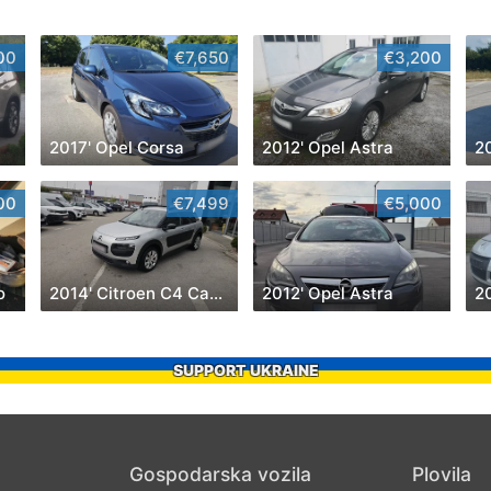
00
€7,650
€3,200
2017' Opel Corsa
2012' Opel Astra
20
00
€7,499
€5,000
o
2014' Citroen C4 Cactus
2012' Opel Astra
2
SUPPORT UKRAINE
Gospodarska vozila
Plovila