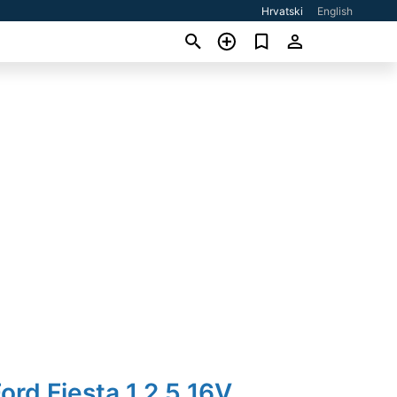
Hrvatski
English
ord Fiesta 1,2 5 16V