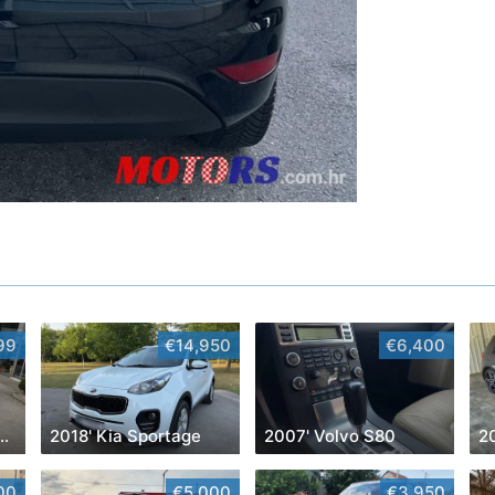
99
€14,950
€6,400
itroen C4 Cactus
2018' Kia Sportage
2007' Volvo S80
00
€5,000
€3,950