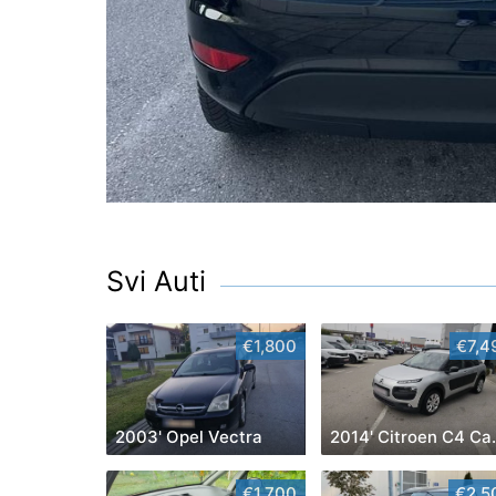
Svi Auti
€1,800
€7,4
2003' Opel Vectra
2014' C
€1,700
€2,5