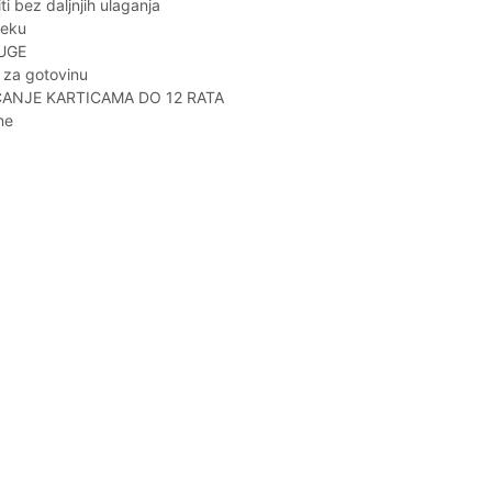
ti bez daljnjih ulaganja
jeku
UGE
 za gotovinu
ANJE KARTICAMA DO 12 RATA
ne