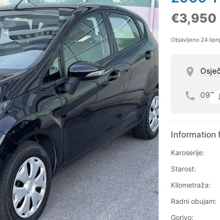
€3,950
Objavljeno 24 lipn
Osje
097
Information 
Karoserije:
Starost:
Kilometraža:
Radni obujam:
Gorivo: