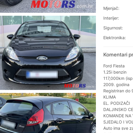
Mjenjač:
Interijer:
Sigurnost:
Elektronika:
Komentari pr
Ford Fiesta
1.25i benzin
117,000km (ispi
2009. godina
Registriran do
KLIMA
EL. PODIZAČI
DALJINSKO C
KOMANDE NA
SJEDALO I VOL
Auto ima sve z