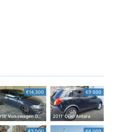
€14,300
€9,000
2018' Volkswagen Golf VII
2011' Opel Antara
€3,000
€6,000