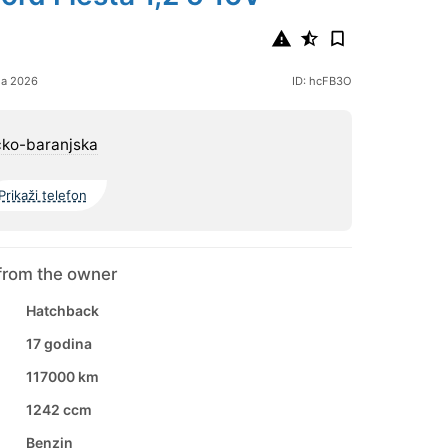
ja 2026
ID: hcFB3O
čko-baranjska
Prikaži telefon
from the owner
Hatchback
17 godina
117000 km
1242 ccm
Benzin