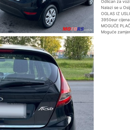
Odlican za vozi
Nalazi se u Osi
OGLAS IZ USL
3950eur cijena
MOGUĆE PLAĆ
Moguće zamje