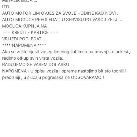
METALIK BOJA …
ITD ..
AUTO MOTOR LIM OVJES ZA SVOJE HODINE KAO NOVI ..
AUTO MOGUCE PREGLEDATI U SERVISU PO VASOJ ZELJI …
MOGUCA KUPNJA NA
=== KREDIT - KARTICE ===
VRIJEDI POGLEDAT ..
**** NAPOMENA ****
Ako se zelite rijesit vaseg limenog ljubimca na pravoj ste adresi ,
radimo otkup svih vrsta vozila..
RADUJEMO SE VASEM DOLASKU …
NAPOMENA : U opisu vozila i opreme nastojimo bit sto tocniji i
precizniji , u slucaju pogresaka ne ODGOVARAMO !