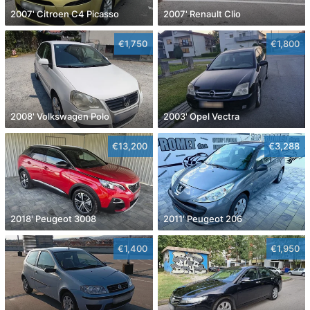
2007' Citroen C4 Picasso
2007' Renault Clio
€1,750
€1,800
2008' Volkswagen Polo
2003' Opel Vectra
€13,200
€3,288
2018' Peugeot 3008
2011' Peugeot 206
€1,400
€1,950