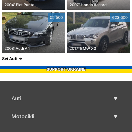
2004' Fiat Punto
2007' Honda Accord
€5,500
€23,000
2008' Audi A4
2017' BMW X3
Svi Auti
SUPPORT UKRAINE
Auti
Rabljeni automobili
Motocikli
Auto prodaja
Rabljeni motocikli