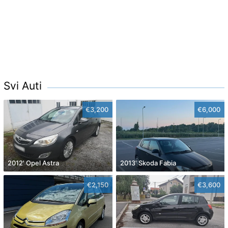
Svi Auti
€3,200
€6,000
2012' Opel Astra
2013' Skoda Fabia
€2,150
€3,600