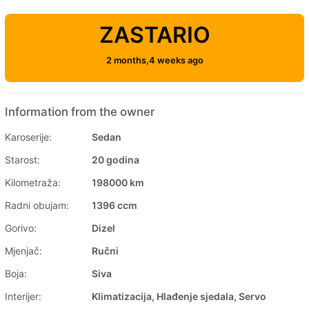
ZASTARIO
2 months,4 weeks ago
Information from the owner
Karoserije:
Sedan
Starost:
20 godina
Kilometraža:
198000 km
Radni obujam:
1396 ccm
Gorivo:
Dizel
Mjenjač:
Ručni
Boja:
Siva
Interijer:
Klimatizacija, Hlađenje sjedala, Servo