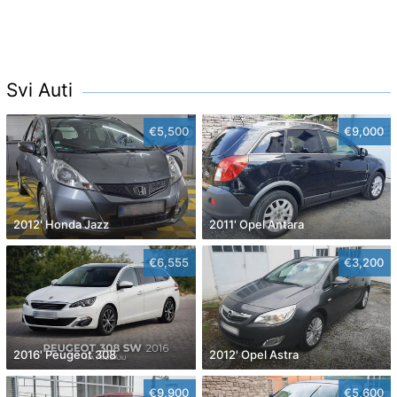
Svi Auti
€5,500
€9,000
2012' Honda Jazz
2011' Opel Antara
€6,555
€3,200
2016' Peugeot 308
2012' Opel Astra
€9,900
€5,600