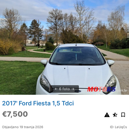
6 foto
2017' Ford Fiesta 1,5 Tdci
€7,500
Objavljeno 19 travnja 2026
ID: LeUqCs