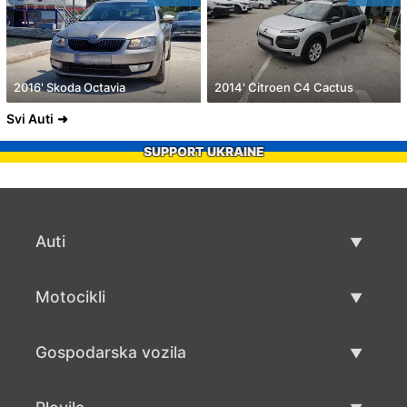
2016' Skoda Octavia
2014' Citroen C4 Cactus
Svi Auti
SUPPORT UKRAINE
Auti
Rabljeni automobili
Motocikli
Auto prodaja
Rabljeni motocikli
Gospodarska vozila
Prodaja motocikala
Rabljena gospodarska vozila