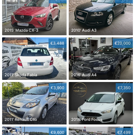
2015' Mazda CX-3
2010' Audi A3
€3,488
€20,000
2011' Skoda Fabia
2016' Audi A4
€3,900
€7,350
2011' Renault Clio
2018' Ford Focus
€9,600
€7,499