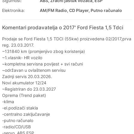
Sigurnost:
ABS, Zračni jastuk vozača, ESP
Elektronika:
AM/FM Radio, CD Player, Putno računalo
Komentari prodavatelja o 2017' Ford Fiesta 1,5 Tdci
Prodaje se Ford Fiesta 1,5 TDCI (55kw) proizvedena 02/2017,prva
reg. 23.03.2017.
~131840 km (promjenjivo zbog koristenja)
~1.vlasnik- HR vozilo
~kompletna servisna povijest + svi računi
~održavan u ovlaštenom servisu
Zadnji servis 20.03.2026.
Novi akumulator 12/24
~Registriran do 23.03.2027
Oprema (Trend paket)
-klima
-el.podizači stakla
-centralno zaključavanje
-putno računalo
-radio/CD/USB
-servo, ABS,ESP