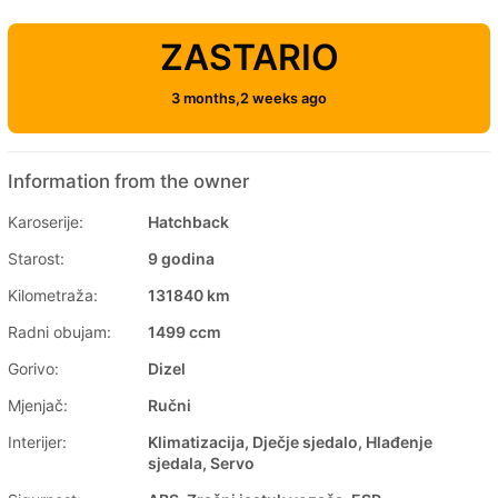
ZASTARIO
3 months,2 weeks ago
Information from the owner
Karoserije:
Hatchback
Starost:
9 godina
Kilometraža:
131840 km
Radni obujam:
1499 ccm
Gorivo:
Dizel
Mjenjač:
Ručni
Interijer:
Klimatizacija, Dječje sjedalo, Hlađenje
sjedala, Servo