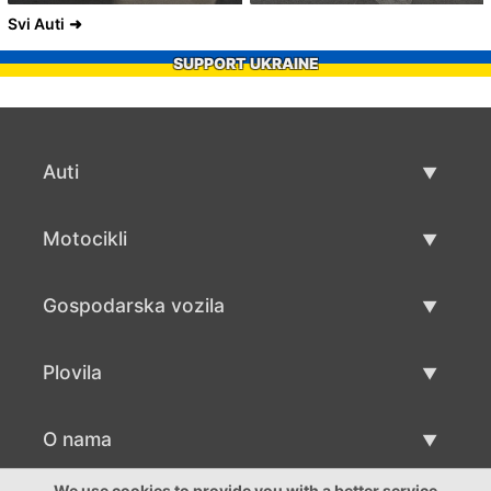
Svi Auti
SUPPORT UKRAINE
Auti
Rabljeni automobili
Motocikli
Auto prodaja
Rabljeni motocikli
Gospodarska vozila
Prodaja motocikala
Rabljena gospodarska vozila
Plovila
Prodaja gospodarskih vozila
Rabljeni plovila
O nama
Prodaja plovila
O nama
We use cookies to provide you with a better service