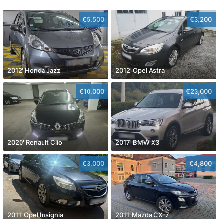
€5,500
€3,200
2012' Honda Jazz
2012' Opel Astra
€10,000
€23,000
2020' Renault Clio
2017' BMW X3
€3,000
€4,800
2011' Opel Insignia
2011' Mazda CX-7