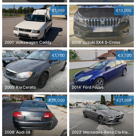
€1,999
€13,000
2001' Volkswagen Caddy
2019' Suzuki SX4 S-Cross
€1,700
€3,700
2005' Kia Cerato
2014' Ford Focus
€25,000
€21,999
2008' Audi S8
2022' Mercedes-Benz Cla Klasa Cla 180