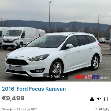
6 foto
2016' Ford Focus Karavan
€9,499
Objavljeno 27 travnja 2026
ID: GL8gEy