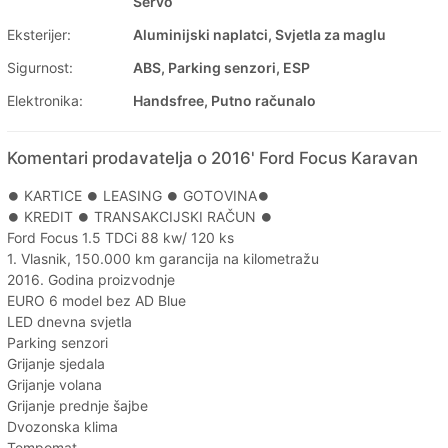
Servo
Eksterijer:
Aluminijski naplatci, Svjetla za maglu
Sigurnost:
ABS, Parking senzori, ESP
Elektronika:
Handsfree, Putno računalo
Komentari prodavatelja o 2016' Ford Focus Karavan
⏺️ KARTICE ⏺️ LEASING ⏺️ GOTOVINA⏺️
⏺️ KREDIT ⏺️ TRANSAKCIJSKI RAČUN ⏺️
Ford Focus 1.5 TDCi 88 kw/ 120 ks
1. Vlasnik, 150.000 km garancija na kilometražu
2016. Godina proizvodnje
EURO 6 model bez AD Blue
LED dnevna svjetla
Parking senzori
Grijanje sjedala
Grijanje volana
Grijanje prednje šajbe
Dvozonska klima
Tempomat