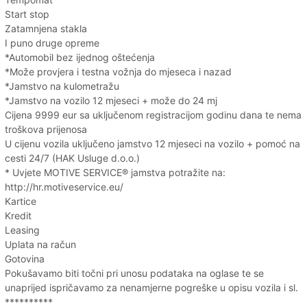
Start stop
Zatamnjena stakla
I puno druge opreme
*Automobil bez ijednog oštećenja
*Može provjera i testna vožnja do mjeseca i nazad
*Jamstvo na kulometražu
*Jamstvo na vozilo 12 mjeseci + može do 24 mj
Cijena 9999 eur sa uključenom registracijom godinu dana te nema
troškova prijenosa
U cijenu vozila uključeno jamstvo 12 mjeseci na vozilo + pomoć na
cesti 24/7 (HAK Usluge d.o.o.)
* Uvjete MOTIVE SERVICE® jamstva potražite na:
http://hr.motiveservice.eu/
Kartice
Kredit
Leasing
Uplata na račun
Gotovina
Pokušavamo biti točni pri unosu podataka na oglase te se
unaprijed ispričavamo za nenamjerne pogreške u opisu vozila i sl.
**********