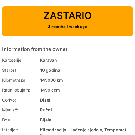
ZASTARIO
3 months,1 week ago
Information from the owner
Karoserije:
Karavan
Starost:
10 godina
Kilometraža:
149900 km
Radni obujam:
1499 ccm
Gorivo:
Dizel
Mjenjač:
Ručni
Boja:
Bijela
Interijer:
Klimatizacija, Hlađenje sjedala, Tempomat,