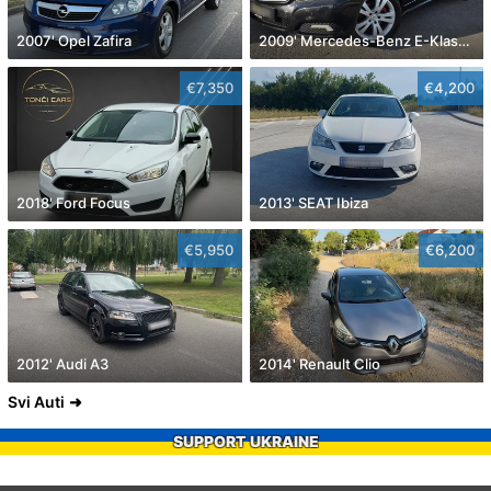
2007' Opel Zafira
2009' Mercedes-Benz E-Klasa 220 Cdi
€7,350
€4,200
2018' Ford Focus
2013' SEAT Ibiza
€5,950
€6,200
2012' Audi A3
2014' Renault Clio
Svi Auti
SUPPORT UKRAINE