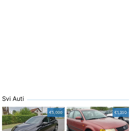
Svi Auti
€5,000
€1,350