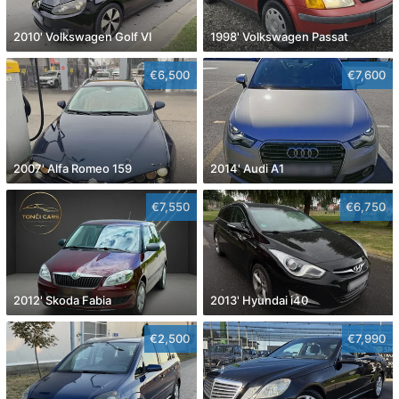
2010' Volkswagen Golf VI
1998' Volkswagen Passat
€6,500
€7,600
2007' Alfa Romeo 159
2014' Audi A1
€7,550
€6,750
2012' Skoda Fabia
2013' Hyundai i40
€2,500
€7,990