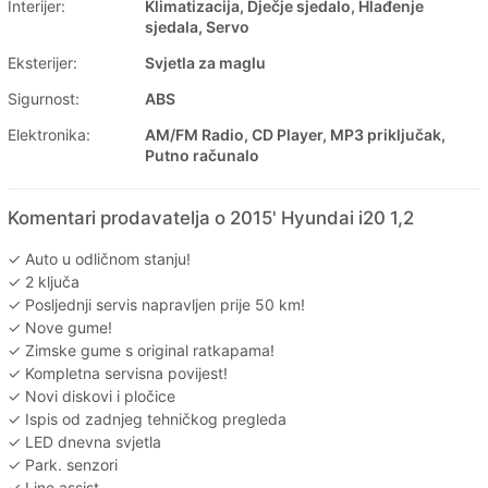
Interijer:
Klimatizacija, Dječje sjedalo, Hlađenje
sjedala, Servo
Eksterijer:
Svjetla za maglu
Sigurnost:
ABS
Elektronika:
AM/FM Radio, CD Player, MP3 priključak,
Putno računalo
Komentari prodavatelja o 2015' Hyundai i20 1,2
✓ Auto u odličnom stanju!
✓ 2 ključa
✓ Posljednji servis napravljen prije 50 km!
✓ Nove gume!
✓ Zimske gume s original ratkapama!
✓ Kompletna servisna povijest!
✓ Novi diskovi i pločice
✓ Ispis od zadnjeg tehničkog pregleda
✓ LED dnevna svjetla
✓ Park. senzori
✓ Line assist