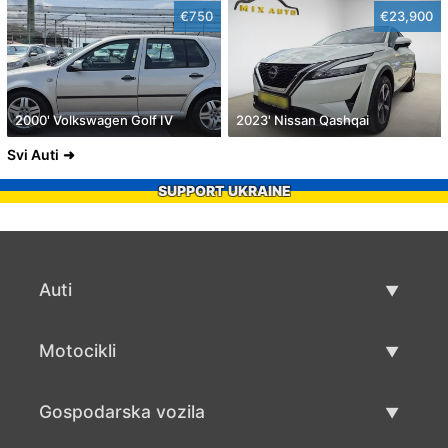
€750
€23,900
2000' Volkswagen Golf IV
2023' Nissan Qashqai
Svi Auti
SUPPORT UKRAINE
Auti
Rabljeni automobili
Motocikli
Auto prodaja
Rabljeni motocikli
Gospodarska vozila
Prodaja motocikala