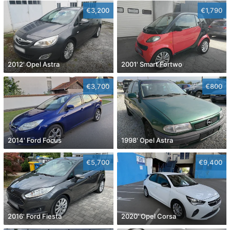
€3,200
€1,790
2012' Opel Astra
2001' Smart Fortwo
€3,700
€800
2014' Ford Focus
1998' Opel Astra
€5,700
€9,400
2016' Ford Fiesta
2020' Opel Corsa