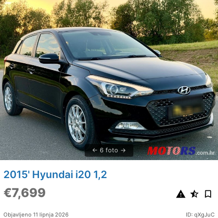
6 foto
2015' Hyundai i20 1,2
€7,699
Objavljeno 11 lipnja 2026
ID: qXgJuC