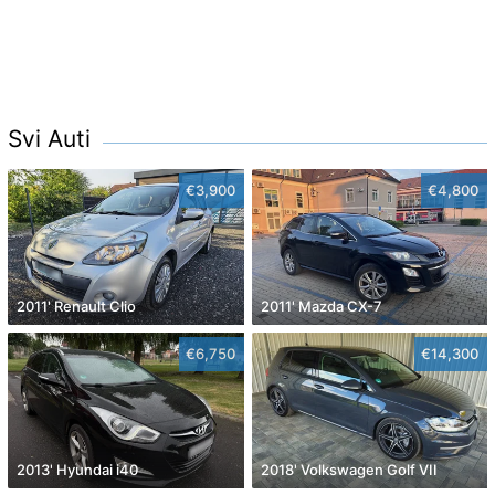
Svi Auti
€3,900
€4,800
2011' Renault Clio
2011' Mazda CX-7
€6,750
€14,300
2013' Hyundai i40
2018' Volkswagen Golf VII