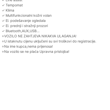
✓ Tempomat
✓ Klima
✓ Multifunkcionalni kožni volan
✓ El. podešavanje ogledala
✓ El. prednji i stražnji prozori
✓ Bluetooth,AUX,USB...
⭐️VOZILO NE ZAHTJEVA NIKAKVA ULAGANJA!
⭐️U istaknutu cijenu uključeni su svi troškovi do registracije.
⭐️Na ime kupca,nema prijenosa!
⭐️Na vozilo se ne plaća Upravna pristojba!