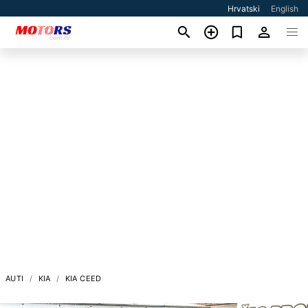
Hrvatski
English
AUTI
KIA
KIA CEED