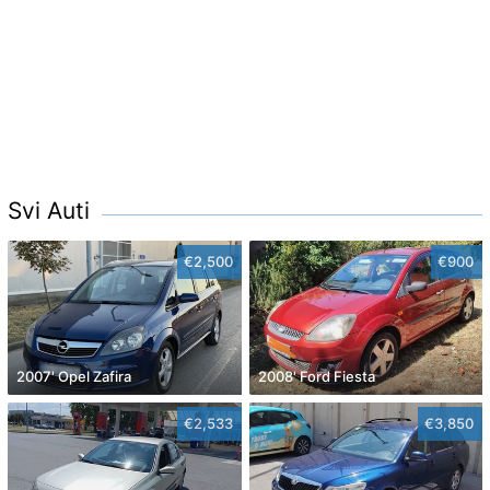
Svi Auti
€2,500
€900
2007' Opel Zafira
2008' Ford Fiesta
€2,533
€3,850