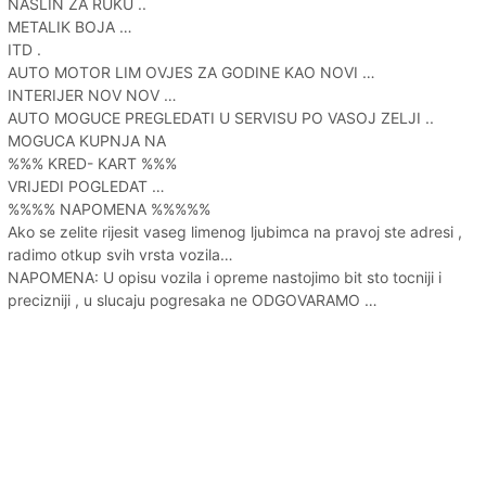
NASLIN ZA RUKU ..
METALIK BOJA …
ITD .
AUTO MOTOR LIM OVJES ZA GODINE KAO NOVI …
INTERIJER NOV NOV …
AUTO MOGUCE PREGLEDATI U SERVISU PO VASOJ ZELJI ..
MOGUCA KUPNJA NA
%%% KRED- KART %%%
VRIJEDI POGLEDAT …
%%%% NAPOMENA %%%%%
Ako se zelite rijesit vaseg limenog ljubimca na pravoj ste adresi ,
radimo otkup svih vrsta vozila…
NAPOMENA: U opisu vozila i opreme nastojimo bit sto tocniji i
precizniji , u slucaju pogresaka ne ODGOVARAMO …