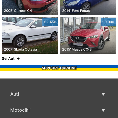
2005' Citroen C4
2014' Ford Focus
€2,450
€9,900
2007' Skoda Octavia
2015' Mazda CX-3
Svi Auti
SUPPORT UKRAINE
Auti
Rabljeni automobili
Motocikli