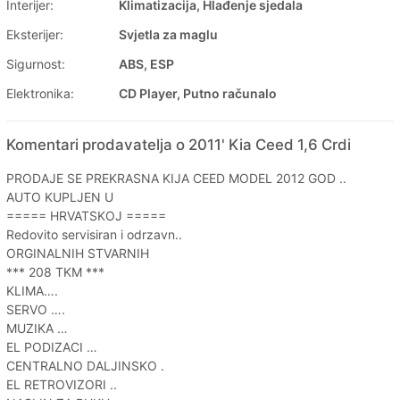
Interijer:
Klimatizacija, Hlađenje sjedala
Eksterijer:
Svjetla za maglu
Sigurnost:
ABS, ESP
Elektronika:
CD Player, Putno računalo
Komentari prodavatelja o 2011' Kia Ceed 1,6 Crdi
PRODAJE SE PREKRASNA KIJA CEED MODEL 2012 GOD ..
AUTO KUPLJEN U
===== HRVATSKOJ =====
Redovito servisiran i odrzavn..
ORGINALNIH STVARNIH
*** 208 TKM ***
KLIMA….
SERVO ….
MUZIKA …
EL PODIZACI …
CENTRALNO DALJINSKO .
EL RETROVIZORI ..