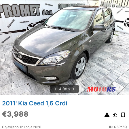
4 foto
2011' Kia Ceed 1,6 Crdi
€3,988
Objavljeno 12 lipnja 2026
ID: Q6PcZQ