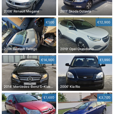
2006' Renault Megane
2011' Skoda Octavia
€500
€12,900
2001' Renault Twingo
2019' Opel Grandland
€14,900
€1,990
2014' Mercedes-Benz C-Klasa 220 Cdi
2006' Kia Rio
€1,650
€3,700