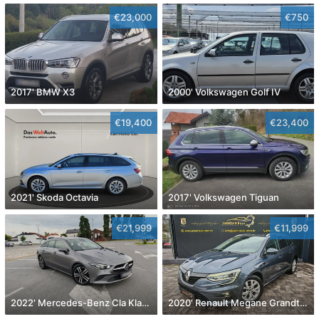
€23,000
€750
2017' BMW X3
2000' Volkswagen Golf IV
€19,400
€23,400
2021' Skoda Octavia
2017' Volkswagen Tiguan
€21,999
€11,999
2022' Mercedes-Benz Cla Klasa Cla 180
2020' Renault Megane Grandtour Dci 115