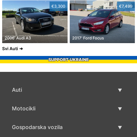
€3,300
€7,499
2006' Audi A3
2017' Ford Focus
Svi Auti
SUPPORT UKRAINE
Auti
Rabljeni automobili
Motocikli
Auto prodaja
Rabljeni motocikli
Gospodarska vozila
Prodaja motocikala