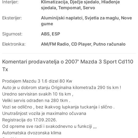
Interijer:
Klimatizacija, Dječje sjedalo, Hlađenje
sjedala, Tempomat, Servo
Eksterijer:
Aluminijski naplatci, Svjetla za maglu, Nove
gume
Sigurnost:
ABS, ESP
Elektronika:
AM/FM Radio, CD Player, Putno računalo
Komentari prodavatelja o 2007' Mazda 3 Sport Cd110
Tx
Prodajem Mazdu 3 1.6 dizel 80 Kw
Auto je u dobrom stanju Originalna kilometraža 290 tis km !
Uredno servisiran svakih 10 tis km ,
Veliki servis odrađen na 280 tkm .
Vozi se odlično , bez ikakvog lupkanja tuckanja i slično .
Unutrašnjost vozila je maximalno očuvana
Registracija do 17.09.2026.
Od opreme sve radi i svakodnevno u funkciji ,,,
Automatska dvozonska klima