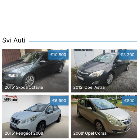
Svi Auti
€10,800
€3,200
2015' Skoda Octavia
2012' Opel Astra
€6,990
€800
2015' Peugeot 2008
2008' Opel Corsa