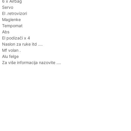
6 x Airbag
Servo
El .retrovizori
Maglenke
Tempomat
Abs
El podizači x 4
Naslon za ruke itd ....
Mf volan .
Alu felge
Za više informacija nazovite ....