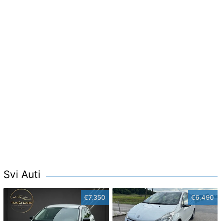
Svi Auti
€7,350
€6,490