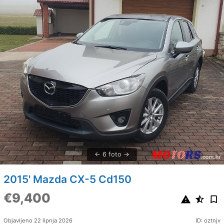
6 foto
2015' Mazda CX-5 Cd150
€9,400
Objavljeno 22 lipnja 2026
ID: oztnjv