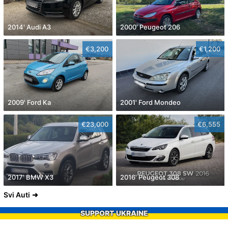
2014' Audi A3
2000' Peugeot 206
€3,200
€1,200
2009' Ford Ka
2001' Ford Mondeo
€23,000
€6,555
2017' BMW X3
2016' Peugeot 308
Svi Auti
SUPPORT UKRAINE