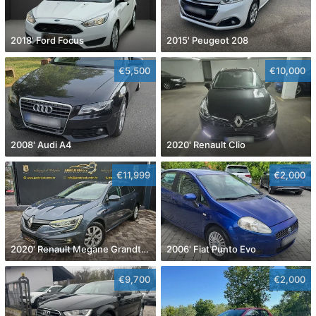
2018' Ford Focus
2015' Peugeot 208
€5,500
€10,000
2008' Audi A4
2020' Renault Clio
€11,999
€2,000
2020' Renault Megane Grandtour Dci 115
2006' Fiat Punto Evo
€9,700
€2,000