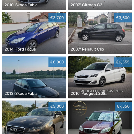
2010' Skoda Fabia
2007' Citroen C3
€3,700
€3,600
2014' Ford Focus
2007' Renault Clio
€6,000
€6,555
2013' Skoda Fabia
2016' Peugeot 308
€5,000
€7,550