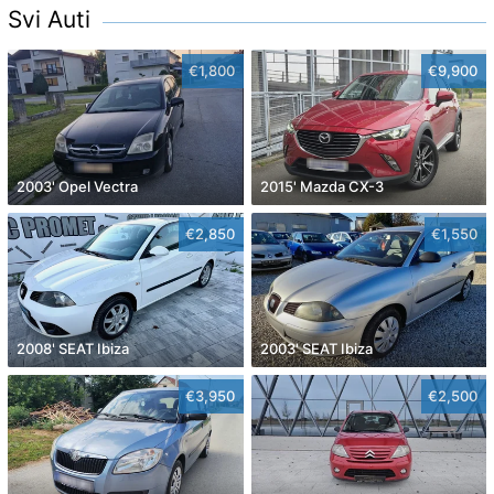
Svi Auti
€1,800
€9,900
2003' Opel Vectra
2015' Mazda CX-3
€2,850
€1,550
2008' SEAT Ibiza
2003' SEAT Ibiza
€3,950
€2,500