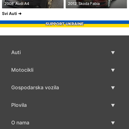
2008' Audi A4
2012' Skoda Fabia
Svi Auti
SUPPORT UKRAINE
Auti
Rabljeni automobili
Motocikli
Auto prodaja
Rabljeni motocikli
Gospodarska vozila
Prodaja motocikala
Rabljena gospodarska vozila
Plovila
Prodaja gospodarskih vozila
Rabljeni plovila
O nama