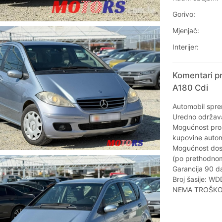
Gorivo:
Mjenjač:
Interijer:
Komentari p
A180 Cdi
Automobil sprem
Uredno održavan
Mogućnost prob
kupovine automo
Mogućnost dost
(po prethodno
Garancija 90 da
Broj šasije: 
NEMA TROŠKOV