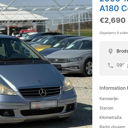
A180 C
€2,690
Objavljeno 9 svib
Brod
099
Information 
Karoserije:
Starost:
Kilometraža:
Radni obujam: