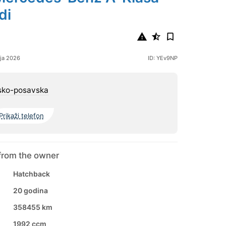
di
nja 2026
ID: YEv9NP
sko-posavska
Prikaži telefon
from the owner
Hatchback
20 godina
358455 km
1992 ccm