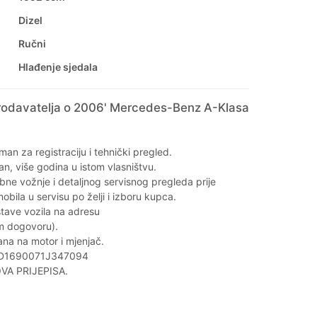
Dizel
Ručni
Hlađenje sjedala
rodavatelja o 2006' Mercedes-Benz A-Klasa
an za registraciju i tehnički pregled.
, više godina u istom vlasništvu.
ne vožnje i detaljnog servisnog pregleda prije
bila u servisu po želji i izboru kupca.
ave vozila na adresu
m dogovoru).
na na motor i mjenjač.
WDD1690071J347094
A PRIJEPISA.