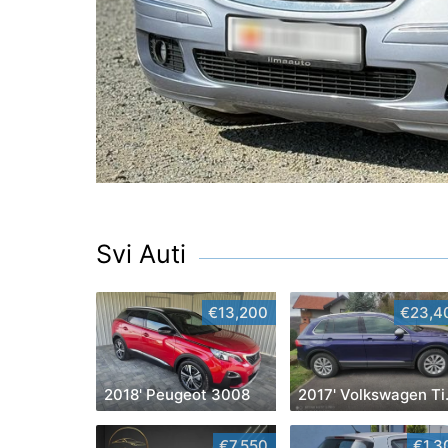
Svi Auti
€13,200
€23,4
2018' Peugeot 3008
2017'
€7,550
€1,3