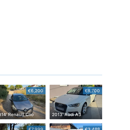
€6,200
€8,700
14' Renault Clio
2013' Audi A3
€7,999
€3,488