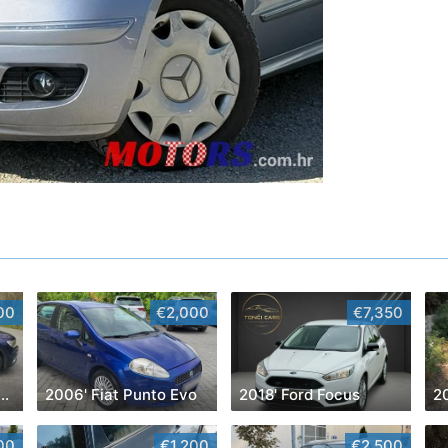
00
€2,000
€7,350
 Volkswagen Tiguan
2006' Fiat Punto Evo
2018' Ford Focus
20
00
€1,200
€2,500