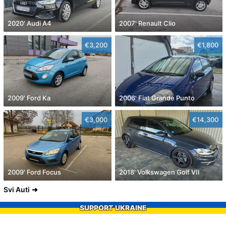
2020' Audi A4
2007' Renault Clio
€3,200
€1,800
2009' Ford Ka
2006' Fiat Grande Punto
€3,000
€14,300
2009' Ford Focus
2018' Volkswagen Golf VII
Svi Auti
SUPPORT UKRAINE