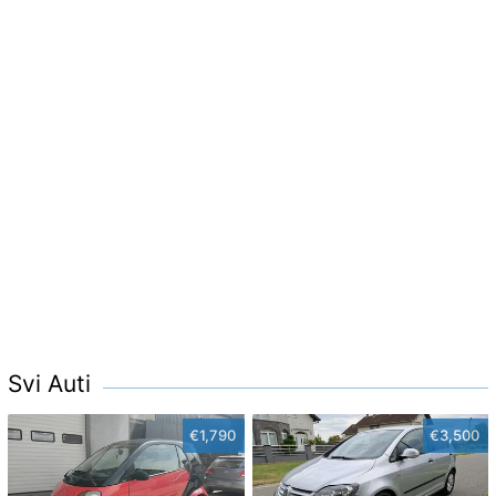
Svi Auti
€1,790
€3,500