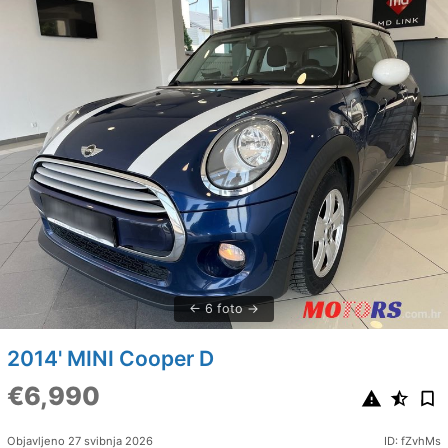
6 foto
2014' MINI Cooper D
€6,990
Objavljeno 27 svibnja 2026
ID: fZvhMs