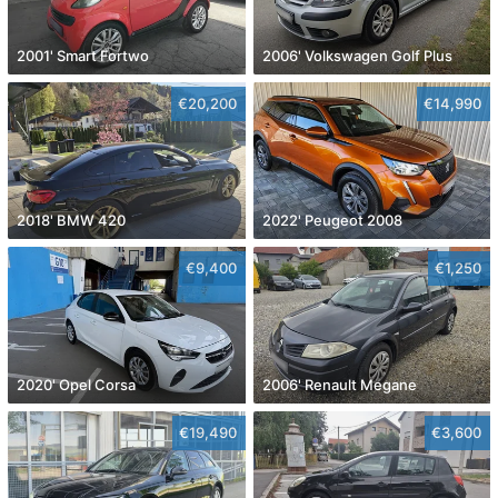
2001' Smart Fortwo
2006' Volkswagen Golf Plus
€20,200
€14,990
2018' BMW 420
2022' Peugeot 2008
€9,400
€1,250
2020' Opel Corsa
2006' Renault Megane
€19,490
€3,600