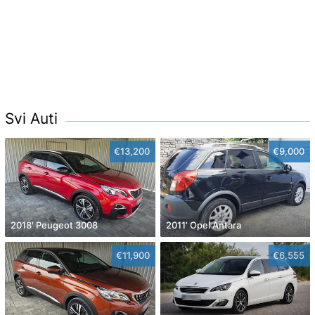
Svi Auti
€13,200
€9,000
2018' Peugeot 3008
2011' Opel Antara
€11,900
€6,555