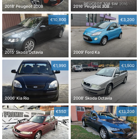
2018' Peugeot 3008
2016' Peugeot 308
€10,800
€3,200
2015' Skoda Octavia
2009' Ford Ka
€1,990
€1,900
2006' Kia Rio
2008' Skoda Octavia
€550
€13,200