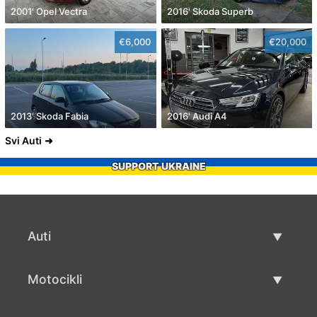
2001' Opel Vectra
2016' Skoda Superb
€6,000
€20,000
2013' Skoda Fabia
2016' Audi A4
Svi Auti
SUPPORT UKRAINE
Auti
Rabljeni automobili
Motocikli
Auto prodaja
Rabljeni motocikli