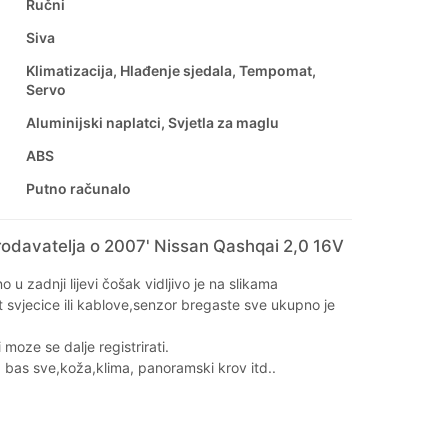
Ručni
Siva
Klimatizacija, Hlađenje sjedala, Tempomat,
Servo
Aluminijski naplatci, Svjetla za maglu
ABS
Putno računalo
rodavatelja o 2007' Nissan Qashqai 2,0 16V
o u zadnji lijevi čošak vidljivo je na slikama
 svjecice ili kablove,senzor bregaste sve ukupno je
 moze se dalje registrirati.
bas sve,koža,klima, panoramski krov itd..