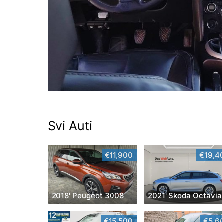
Svi Auti
€11,900
€19,4
2018' Peugeot 3008
2021' Skoda Octavia
€15,500
€5,6