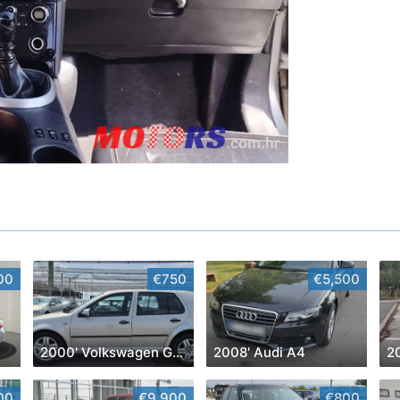
00
€750
€5,500
2000' Volkswagen Golf IV
2008' Audi A4
20
00
€9,900
€800