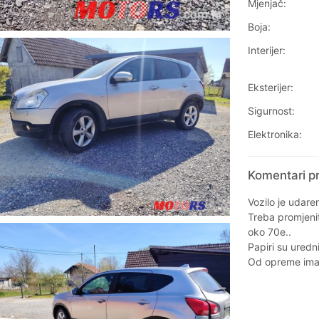
Mjenjač:
Boja:
Interijer:
Eksterijer:
Sigurnost:
Elektronika:
Komentari p
Vozilo je udaren
Treba promjenit
oko 70e..
Papiri su uredni
Od opreme ima 