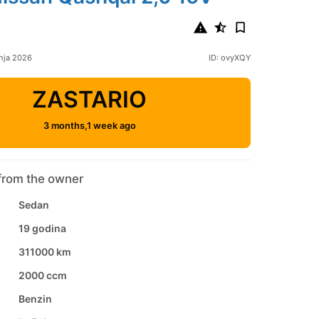
nja 2026
ID: ovyXQY
ZASTARIO
3 months,1 week ago
from the owner
Sedan
19 godina
311000 km
2000 ccm
Benzin