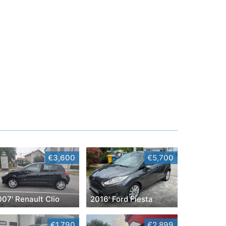
€3,600
€5,700
07' Renault Clio
2016' Ford Fiesta
€1,790
€2,899