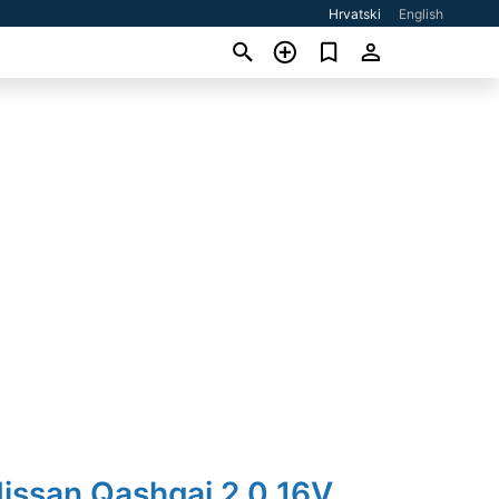
Hrvatski
English
issan Qashqai 2,0 16V