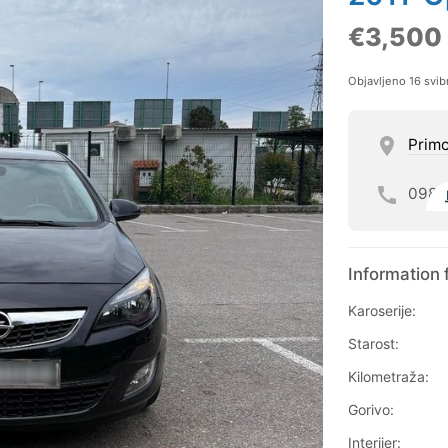
€3,500
Objavljeno 16 svib
Prim
098
Information 
Karoserije:
Starost:
Kilometraža:
Gorivo:
Interijer: