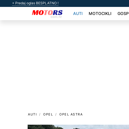
+ Predaj oglas BESPLATNO !
AUTI
MOTOCIKLI
GOSP
AUTI
OPEL
OPEL ASTRA