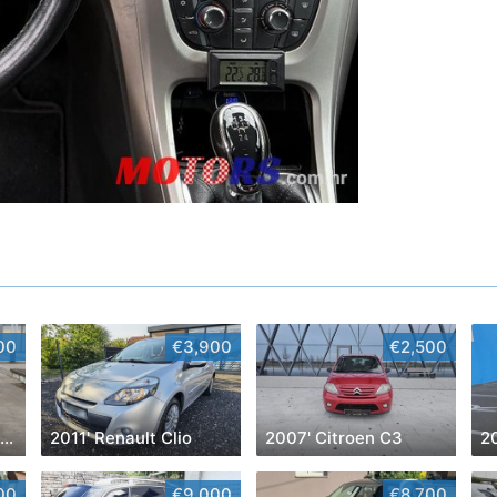
00
€3,900
€2,500
2014' Mercedes-Benz C-Klasa 220 Cdi
2011' Renault Clio
2007' Citroen C3
2
00
€9,000
€8,700