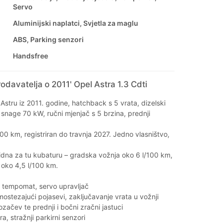
Servo
Aluminijski naplatci, Svjetla za maglu
ABS, Parking senzori
Handsfree
odavatelja o 2011' Opel Astra 1.3 Cdti
stru iz 2011. godine, hatchback s 5 vrata, dizelski
snage 70 kW, ručni mjenjač s 5 brzina, prednji
0 km, registriran do travnja 2027. Jedno vlasništvo,
lidna za tu kubaturu – gradska vožnja oko 6 l/100 km,
 oko 4,5 l/100 km.
, tempomat, servo upravljač
ostezajući pojasevi, zaključavanje vrata u vožnji
začev te prednji i bočni zračni jastuci
a, stražnji parkirni senzori