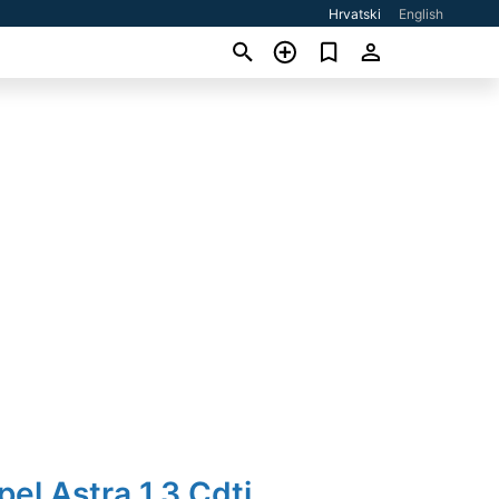
Hrvatski
English
pel Astra 1.3 Cdti