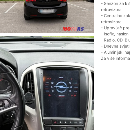
- Senzori za ki
retrovizora
- Centralno zak
retrovizora
- Upravljač pr
- Isofix, naslon
- Radio, CD, Bl
- Dnevna svjetl
- Aluminijski na
Za više informa