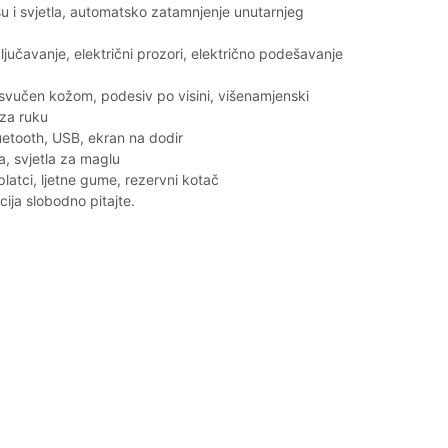
šu i svjetla, automatsko zatamnjenje unutarnjeg
ljučavanje, električni prozori, električno podešavanje
esvučen kožom, podesiv po visini, višenamjenski
 za ruku
uetooth, USB, ekran na dodir
a, svjetla za maglu
platci, ljetne gume, rezervni kotač
cija slobodno pitajte.