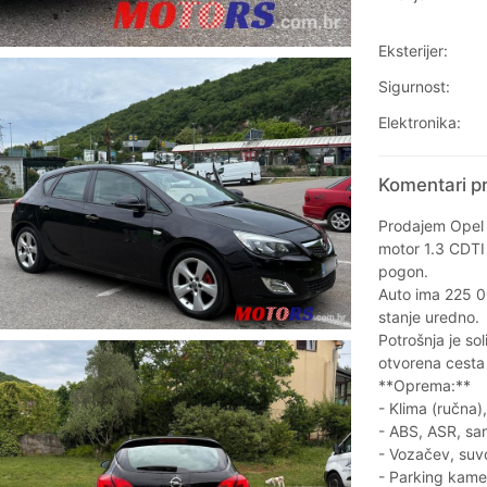
Eksterijer:
Sigurnost:
Elektronika:
Komentari pr
Prodajem Opel A
motor 1.3 CDTI 
pogon.
Auto ima 225 00
stanje uredno.
Potrošnja je so
otvorena cesta
**Oprema:**
- Klima (ručna)
- ABS, ASR, sam
- Vozačev, suvo
- Parking kamer