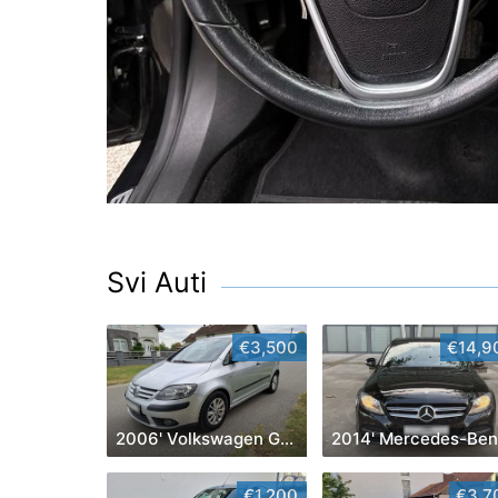
Svi Auti
€3,500
€14,9
2006' Volkswagen Golf Plus
€1,200
€3,7