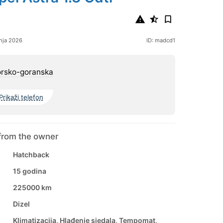
nja 2026
ID: madcd1
orsko-goranska
Prikaži telefon
from the owner
Hatchback
15 godina
225000 km
Dizel
Klimatizacija, Hlađenje sjedala, Tempomat,