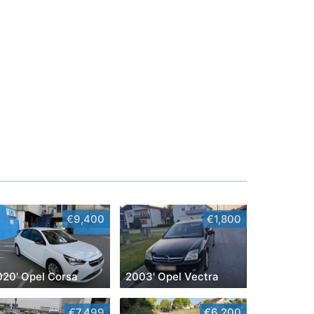
€9,400
€1,800
020' Opel Corsa
2003' Opel Vectra
€7,499
€6,200