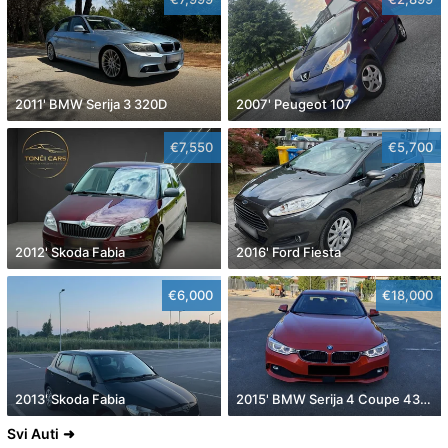
2011' BMW Serija 3 320D
2007' Peugeot 107
€7,550
€5,700
2012' Skoda Fabia
2016' Ford Fiesta
€6,000
€18,000
2013' Skoda Fabia
2015' BMW Serija 4 Coupe 430D
Svi Auti