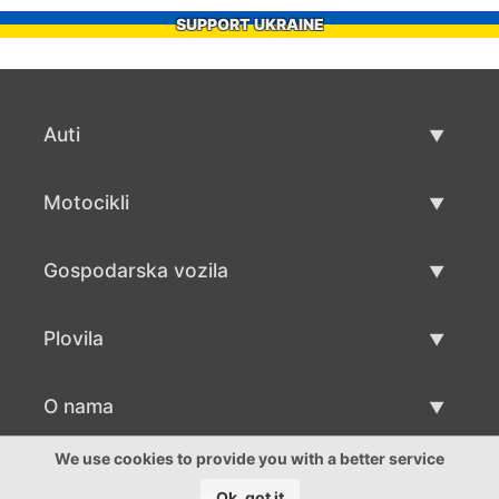
SUPPORT UKRAINE
Auti
Rabljeni automobili
Motocikli
Auto prodaja
Rabljeni motocikli
Gospodarska vozila
Prodaja motocikala
Rabljena gospodarska vozila
Plovila
Prodaja gospodarskih vozila
Rabljeni plovila
O nama
Prodaja plovila
O nama
We use cookies to provide you with a better service
Ok, got it