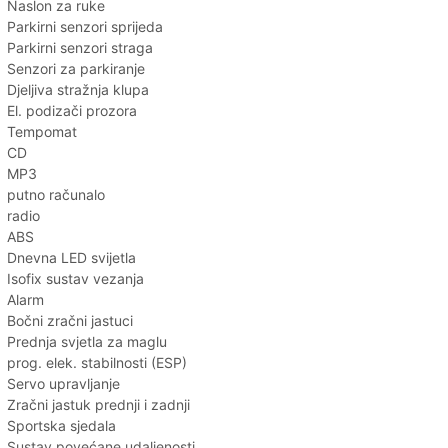
Naslon za ruke
Parkirni senzori sprijeda
Parkirni senzori straga
Senzori za parkiranje
Djeljiva stražnja klupa
El. podizači prozora
Tempomat
CD
MP3
putno računalo
radio
ABS
Dnevna LED svijetla
Isofix sustav vezanja
Alarm
Bočni zračni jastuci
Prednja svjetla za maglu
prog. elek. stabilnosti (ESP)
Servo upravljanje
Zračni jastuk prednji i zadnji
Sportska sjedala
Sustav povećane udaljenosti