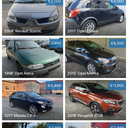
€2,000
€9,000
2008' Renault Scenic
2011' Opel Antara
€800
€8,500
1998' Opel Astra
2015' Opel Mokka
€4,800
€11,900
2011' Mazda CX-7
2018' Peugeot 3008
€7,999
€2,899