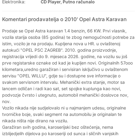
Elektronika:
CD Player, Putno računalo
Komentari prodavatelja o 2010' Opel Astra Karavan
Prodaje se Opel Astra karavan 1.4 benzin, 66 KW. Prvi vlasnik,
vozila starija osoba (85 godina) te zbog nemogućnosti potrebe za
istim, vozilo je na prodaju. Kupljena nova u HR. u ovlaštenoj
autokući "OPEL PSC ZAGREB". 2010. godina proizvodnje,
registracija vrijedi do 9. mjeseca 2026. godine, na vozilu su još
prve registarske oznake od kad je kupljen novi. Originalnih 57ooo
kilometara,uredno garažiran i servisiran isključivo u ovlaštenom
servisu "OPEL WILLU", gdje su i dostupne sve informacije o
svakom servisnom intervalu. Mehanički extra stanje, motor sa
lancem odličan i radi kao sat, set spojke kuplunga kao novi,
podvozje čvrsto i utegnuto, automobil mehanički doslovce nov,
nov.
Vozilo nikada nije sudjelovalo ni u najmanjem udesu, originalne
tvorničke boje, svaki segment na automobilu je originalan te
nikada ništa nije dirano na vozilu.
Garažiran svih godina, karoserijski bez oštećenja, nema
izblijedjelih dijelova po karoseriji od sunca i sličnih vanjskih