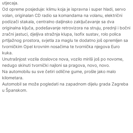
utjecaja.
Od opreme posjeduje: klimu koja je ispravna i super hladi, servo
volan, originalan CD radio sa komandama na volanu, električni
podizači stakala, centralno daljinsko zaključavanje sa dva
originalna ključa, podešavanje retrovizora na struju, prednji i bočni
zračni jastuci, djeljiva stražnja klupa, Isofix sustav, rolo polica
prtljažnog prostora, svjetla za maglu te dodatno još opremljen sa
tvorničkim Opel krovnim nosačima te tvornička njegova Euro
kuka.
Unutrašnjost vozila doslovce nova, vozilo miriši još po novome,
nedugo skinuti tvornički najloni sa pragova, novo, novo.
Na automobilu su sve četiri odlične gume, prošle jako malo
kilometara.
Automobil se može pogledati na zapadnom dijelu grada Zagreba
u Španskom.