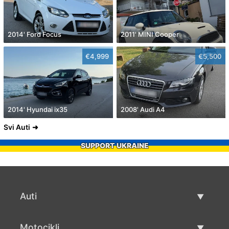
2014' Ford Focus
2011' MINI Cooper
€4,999
€5,500
2014' Hyundai ix35
2008' Audi A4
Svi Auti
SUPPORT UKRAINE
Auti
Rabljeni automobili
Motocikli