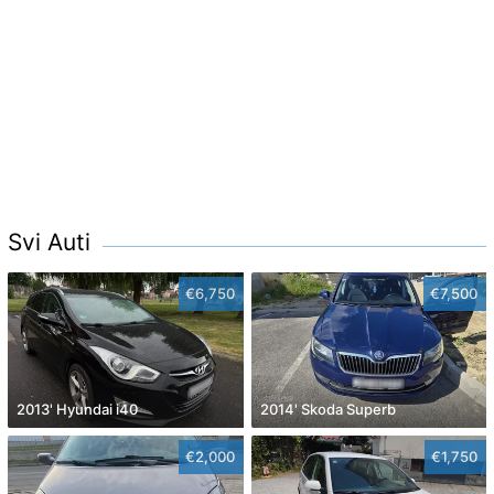
Svi Auti
€6,750
€7,500
2013' Hyundai i40
2014' Skoda Superb
€2,000
€1,750