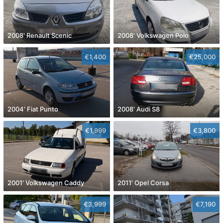
2008' Renault Scenic
2008' Volkswagen Polo
€1,400
€25,000
2004' Fiat Punto
2008' Audi S8
€1,999
€3,800
2001' Volkswagen Caddy
2011' Opel Corsa
€3,999
€7,190