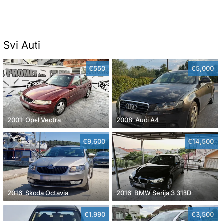
Svi Auti
€550
€5,000
2001' Opel Vectra
2008' Audi A4
€9,600
€14,500
2016' Skoda Octavia
2016' BMW Serija 3 318D
€1,990
€3,500