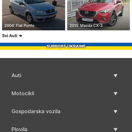
2004' Fiat Punto
2015' Mazda CX-3
Svi Auti
SUPPORT UKRAINE
Auti
Rabljeni automobili
Motocikli
Auto prodaja
Rabljeni motocikli
Gospodarska vozila
Prodaja motocikala
Rabljena gospodarska vozila
Plovila