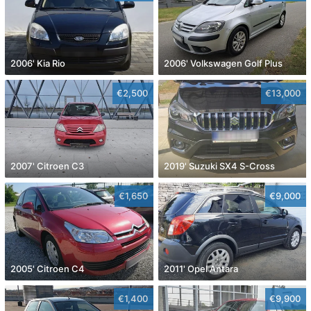
2006' Kia Rio
2006' Volkswagen Golf Plus
€2,500
€13,000
2007' Citroen C3
2019' Suzuki SX4 S-Cross
€1,650
€9,000
2005' Citroen C4
2011' Opel Antara
€1,400
€9,900