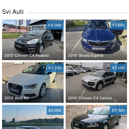
Svi Auti
€4,999
€7,500
2013' Citroen C4 Picasso
2014' Skoda Superb
€8,700
€7,499
2013' Audi A3
2014' Citroen C4 Cactus
€6,000
€5,600