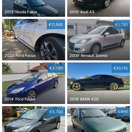
2013' Skoda Fabia
2010' Audi A3
€11,500
€1,750
2020' Ford Focus
2009' Renault Scenic
€3,700
€20,110
2014' Ford Focus
2018' BMW 420
€5,700
€800