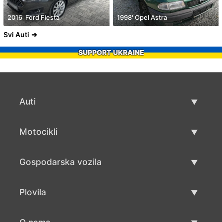
2016' Ford Fiesta
1998' Opel Astra
Svi Auti
SUPPORT UKRAINE
Auti
Rabljeni automobili
Motocikli
Auto prodaja
Rabljeni motocikli
Gospodarska vozila
Prodaja motocikala
Rabljena gospodarska vozila
Plovila
Prodaja gospodarskih vozila
Rabljeni plovila