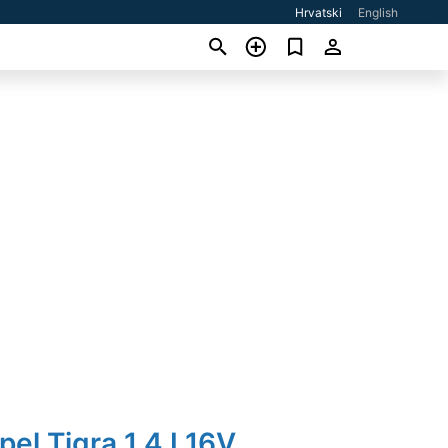
Hrvatski
English
pel Tigra 1,4 I 16V