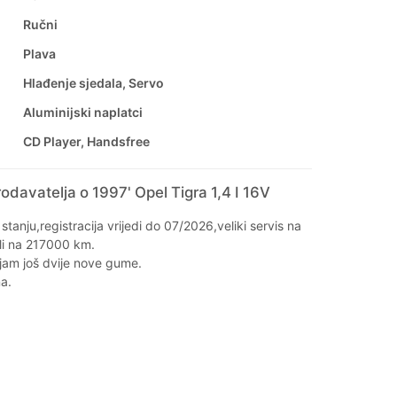
Ručni
Plava
Hlađenje sjedala, Servo
Aluminijski naplatci
CD Player, Handsfree
odavatelja o 1997' Opel Tigra 1,4 I 16V
tanju,registracija vrijedi do 07/2026,veliki servis na
i na 217000 km.
jam još dvije nove gume.
na.