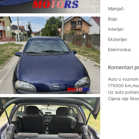
Mjenjač:
Boja:
Interijer:
Eksterijer:
Elektronika:
Komentari pr
Auto u voznom s
170000 km,mal
Uz auto poklan
Cijena nije fiks