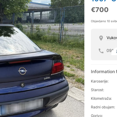
€700
Objavljeno 10 svib
Vukov
091
Information 
Karoserije:
Starost:
Kilometraža:
Radni obujam:
Gorivo: