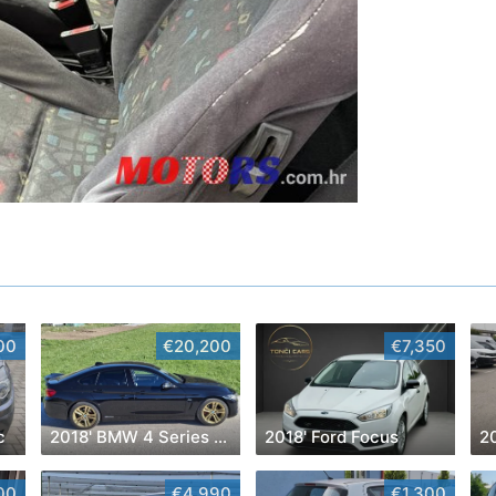
00
€20,200
€7,350
c
2018' BMW 4 Series Gran Coupe
2018' Ford Focus
00
€4,990
€1,300