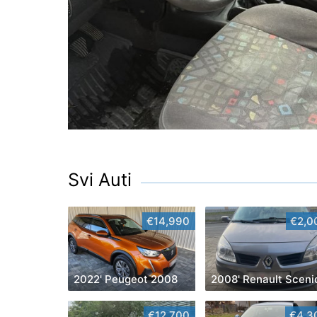
Svi Auti
€14,990
€2,0
2022' Peugeot 2008
2008' Renault Sceni
€12,700
€4,3