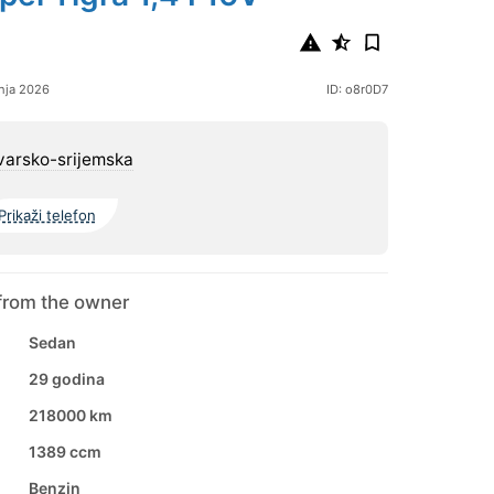
nja 2026
ID: o8r0D7
arsko-srijemska
Prikaži telefon
from the owner
Sedan
29 godina
218000 km
1389 ccm
Benzin