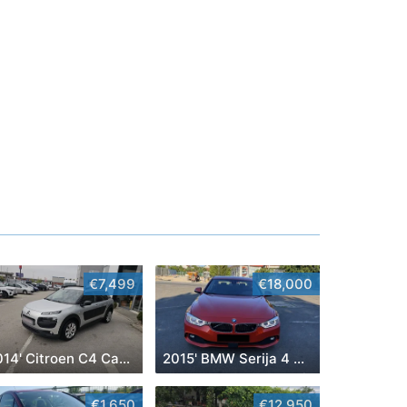
€7,499
€18,000
2014' Citroen C4 Cactus
2015' BMW Serija 4 Coupe 430D
€1,650
€12,950