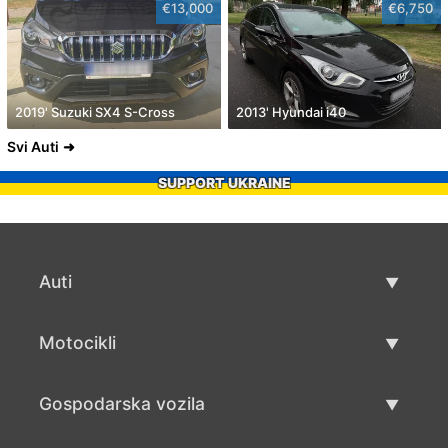
€13,000
€6,750
2019' Suzuki SX4 S-Cross
2013' Hyundai i40
Svi Auti
SUPPORT UKRAINE
Auti
Rabljeni automobili
Motocikli
Auto prodaja
Rabljeni motocikli
Gospodarska vozila
Prodaja motocikala
Rabljena gospodarska vozila