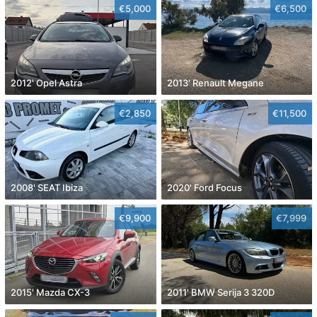
€5,000
€6,500
2012' Opel Astra
2013' Renault Megane
€2,850
€11,500
2008' SEAT Ibiza
2020' Ford Focus
€9,900
€7,999
2015' Mazda CX-3
2011' BMW Serija 3 320D