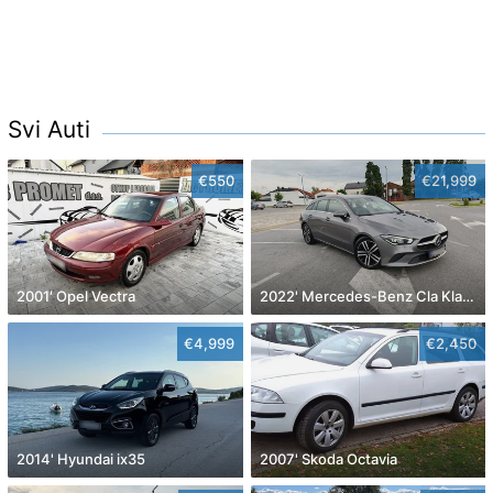
Svi Auti
€550
€21,999
2001' Opel Vectra
2022' Mercedes-Benz Cla Klasa Cla 180
€4,999
€2,450
2014' Hyundai ix35
2007' Skoda Octavia