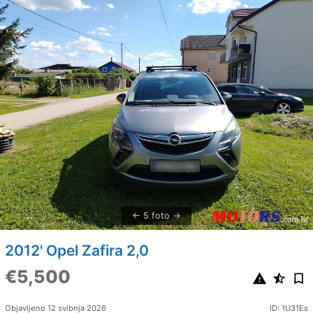
5 foto
2012' Opel Zafira 2,0
€5,500
Objavljeno 12 svibnja 2026
ID: 1U31Es