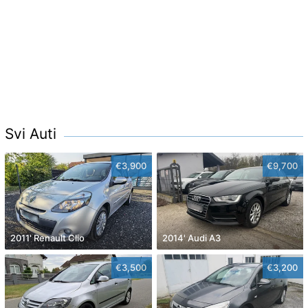
Svi Auti
€3,900
€9,700
2011' Renault Clio
2014' Audi A3
€3,500
€3,200