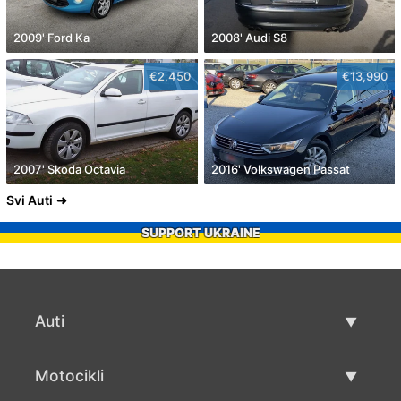
2009' Ford Ka
2008' Audi S8
€2,450
€13,990
2007' Skoda Octavia
2016' Volkswagen Passat
Svi Auti
SUPPORT UKRAINE
Auti
Rabljeni automobili
Motocikli