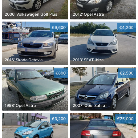
2006' Volkswagen Golf Plus
2012' Opel Astra
€9,600
€4,200
2016' Skoda Octavia
2013' SEAT Ibiza
€800
€2,500
1998' Opel Astra
2007' Opel Zafira
€3,200
€25,000