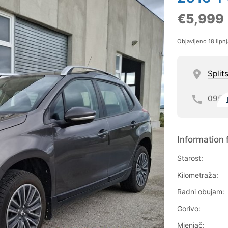
€5,999
Objavljeno 18 lipn
Split
095
Information 
Starost:
Kilometraža:
Radni obujam:
Gorivo:
Mjenjač: