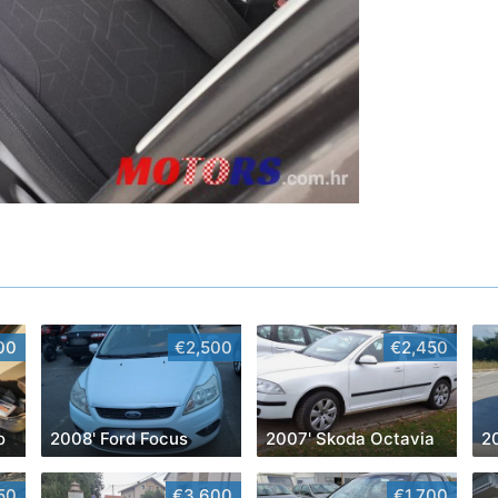
00
€2,500
€2,450
o
2008' Ford Focus
2007' Skoda Octavia
20
50
€3,600
€1,700