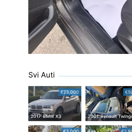
Svi Auti
€23,000
€5
2017' BMW X3
2001' Renault Twing
€3,000
€2,9