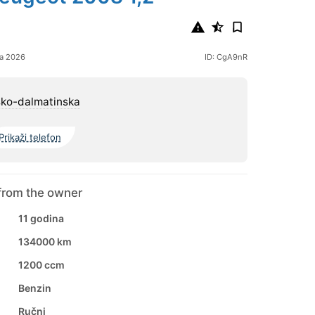
ja 2026
ID: CgA9nR
sko-dalmatinska
Prikaži telefon
from the owner
11 godina
134000 km
1200 ccm
Benzin
Ručni