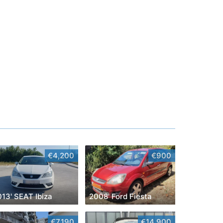
€4,200
€900
13' SEAT Ibiza
2008' Ford Fiesta
€7,190
€14,900