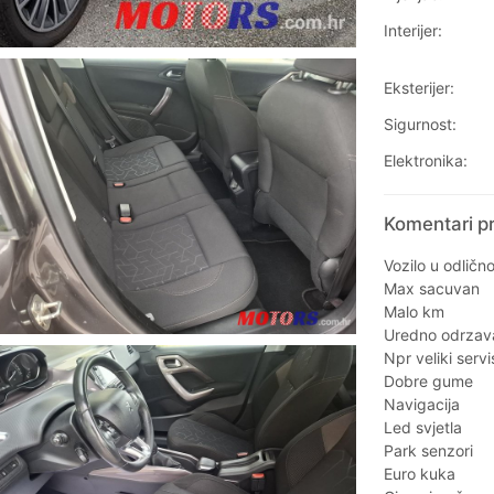
Interijer:
Eksterijer:
Sigurnost:
Elektronika:
Komentari pr
Vozilo u odličn
Max sacuvan
Malo km
Uredno odrzava
Npr veliki serv
Dobre gume
Navigacija
Led svjetla
Park senzori
Euro kuka