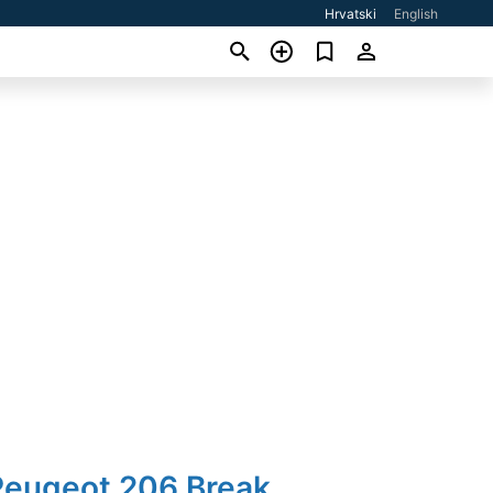
Hrvatski
English
Peugeot 206 Break