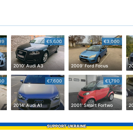
99
€5,600
€3,000
2010' Audi A3
2009' Ford Focus
2
00
€7,600
€1,790
2014' Audi A1
2001' Smart Fortwo
2
SUPPORT UKRAINE