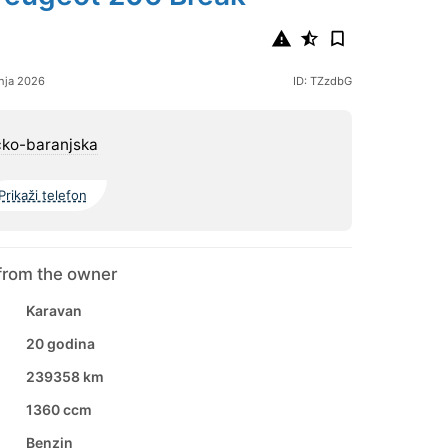
nja 2026
ID: TZzdbG
čko-baranjska
Prikaži telefon
from the owner
Karavan
20 godina
239358 km
1360 ccm
Benzin