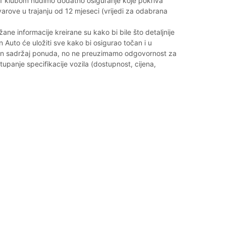
 G1 klubom nudimo dodatno osiguranje koje pokriva
rove u trajanju od 12 mjeseci (vrijedi za odabrana
ane informacije kreirane su kako bi bile što detaljnije
n Auto će uložiti sve kako bi osigurao točan i u
alan sadržaj ponuda, no ne preuzimamo odgovornost za
upanje specifikacije vozila (dostupnost, cijena,