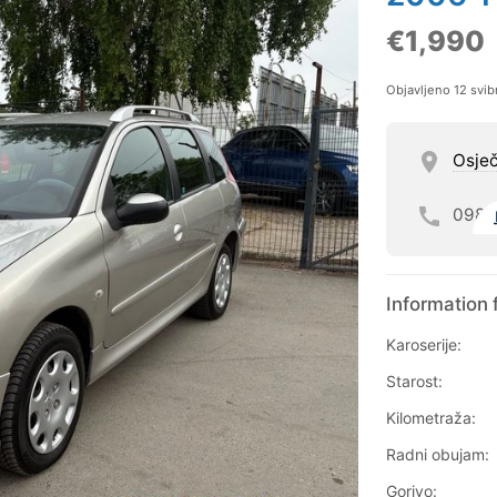
€1,990
Objavljeno 12 svib
Osje
098
Information 
Karoserije:
Starost:
Kilometraža:
Radni obujam:
Gorivo: