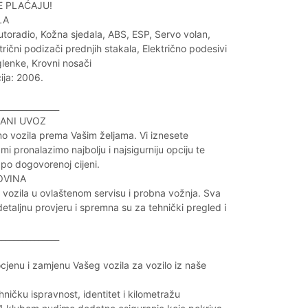
E PLAĆAJU!
LA
utoradio, Kožna sjedala, ABS, ESP, Servo volan,
trični podizači prednjih stakala, Električno podesivi
glenke, Krovni nosači
ija: 2006.
_______________
ANI UVOZ
o vozila prema Vašim željama. Vi iznesete
 mi pronalazimo najbolju i najsigurniju opciju te
po dogovorenoj cijeni.
OVINA
vozila u ovlaštenom servisu i probna vožnja. Sva
detaljnu provjeru i spremna su za tehnički pregled i
_______________
cjenu i zamjenu Vašeg vozila za vozilo iz naše
hničku ispravnost, identitet i kilometražu