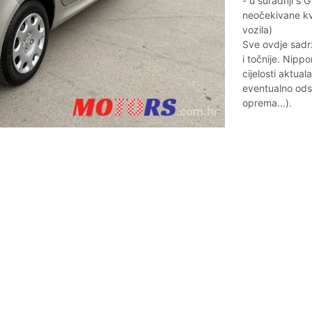
- u suradnji s
neočekivane kva
vozila)
Sve ovdje sadrž
i točnije. Nippo
cijelosti aktu
eventualno odst
oprema...).