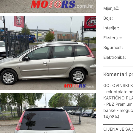
Mjenjač:
Boja:
Interijer:
Eksterijer:
Sigurnost:
Elektronika:
Komentari p
GOTOVINSKI K
- rok otplate o
KARTIČNO PL
- PBZ Premium 
banke - mogućn
14,08%)
________________
CIJENA JE SA