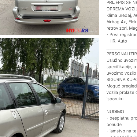
PRIJEPIS SE N
OPREMA VOZI
Klima uređaj, A
Airbag 4x, Elek
retrovizori, Ma
- Prva registrac
- HR. Auto
________________
PERSONALIZIR
Uslužno uvozim
specifikacije, a
uvozimo vozilo 
SIGURNA KUP
Moguć pregled 
vozila prolaze 
isporuku.
________________
NUDIMO
- besplatnu pro
ponude
- jamstvo na te