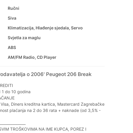
Ručni
Siva
Klimatizacija, Hlađenje sjedala, Servo
Svjetla za maglu
ABS
AM/FM Radio, CD Player
rodavatelja o 2006' Peugeot 206 Break
REDITI
d 1 do 10 godina
AĆANJE
Visa, Diners kreditna kartica, Mastercard Zagrebačke
ost plaćanja na 2 do 36 rata + naknade (od 3,5% -
_______________
 SVIM TROŠKOVIMA NA IME KUPCA, POREZ I