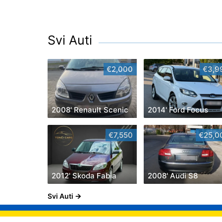
Svi Auti
€2,000
€3,9
2008' Renault Scenic
2014' Ford Focus
€7,550
€25,0
2012' Skoda Fabia
2008' Audi S8
Svi Auti