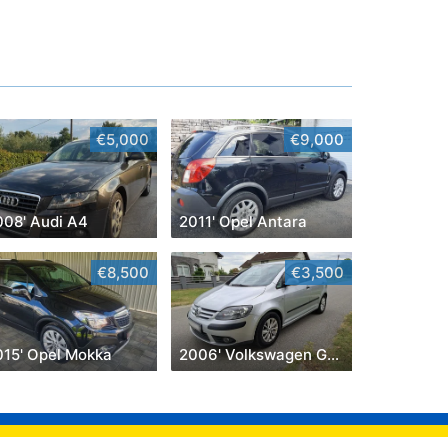
€5,000
€9,000
008' Audi A4
2011' Opel Antara
€8,500
€3,500
015' Opel Mokka
2006' Volkswagen Golf Plus