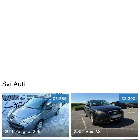
Svi Auti
€3,288
€3,300
2011' Peugeot 206
2006' Audi A3