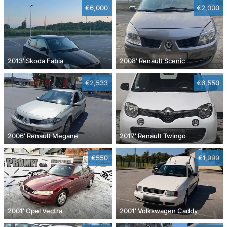
€6,000
€2,000
2013' Skoda Fabia
2008' Renault Scenic
€2,533
€6,550
2006' Renault Megane
2017' Renault Twingo
€550
€1,999
2001' Opel Vectra
2001' Volkswagen Caddy