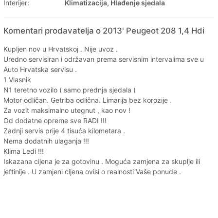
Interijer:
Klimatizacija, Hlađenje sjedala
Komentari prodavatelja o 2013' Peugeot 208 1,4 Hdi
Kupljen nov u Hrvatskoj . Nije uvoz .
Uredno servisiran i održavan prema servisnim intervalima sve u
Auto Hrvatska servisu .
1 Vlasnik
N1 teretno vozilo ( samo prednja sjedala )
Motor odličan. Getriba odlična. Limarija bez korozije .
Za vozit maksimalno utegnut , kao nov !
Od dodatne opreme sve RADI !!!
Zadnji servis prije 4 tisuća kilometara .
Nema dodatnih ulaganja !!!
Klima Ledi !!!
Iskazana cijena je za gotovinu . Moguća zamjena za skuplje ili
jeftinije . U zamjeni cijena ovisi o realnosti Vaše ponude .