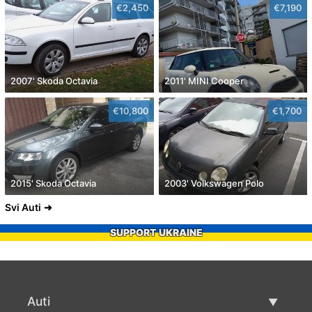
€2,450
€7,190
2007' Skoda Octavia
2011' MINI Cooper
€10,800
€1,700
2015' Skoda Octavia
2003' Volkswagen Polo
Svi Auti
SUPPORT UKRAINE
Auti