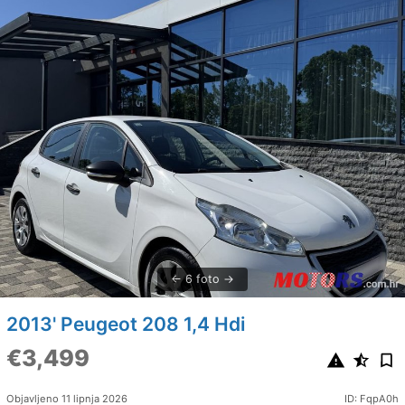
6 foto
2013' Peugeot 208 1,4 Hdi
€3,499
Objavljeno 11 lipnja 2026
ID: FqpA0h