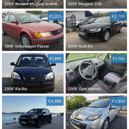
2020' Renault Megane Grandtour Dci 115
2015' Peugeot 208
€1,350
€9,700
1998' Volkswagen Passat
2014' Audi A3
€1,990
€1,700
2006' Kia Rio
2005' Opel Meriva
€4,999
€3,900