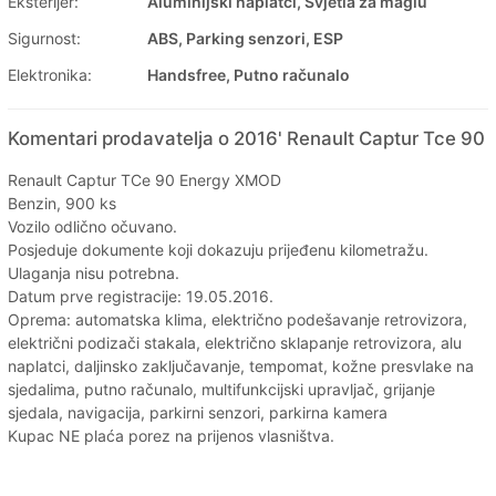
Eksterijer:
Aluminijski naplatci, Svjetla za maglu
Sigurnost:
ABS, Parking senzori, ESP
Elektronika:
Handsfree, Putno računalo
Komentari prodavatelja o 2016' Renault Captur Tce 90
Renault Captur TCe 90 Energy XMOD
Benzin, 900 ks
Vozilo odlično očuvano.
Posjeduje dokumente koji dokazuju prijeđenu kilometražu.
Ulaganja nisu potrebna.
Datum prve registracije: 19.05.2016.
Oprema: automatska klima, električno podešavanje retrovizora,
električni podizači stakala, električno sklapanje retrovizora, alu
naplatci, daljinsko zaključavanje, tempomat, kožne presvlake na
sjedalima, putno računalo, multifunkcijski upravljač, grijanje
sjedala, navigacija, parkirni senzori, parkirna kamera
Kupac NE plaća porez na prijenos vlasništva.