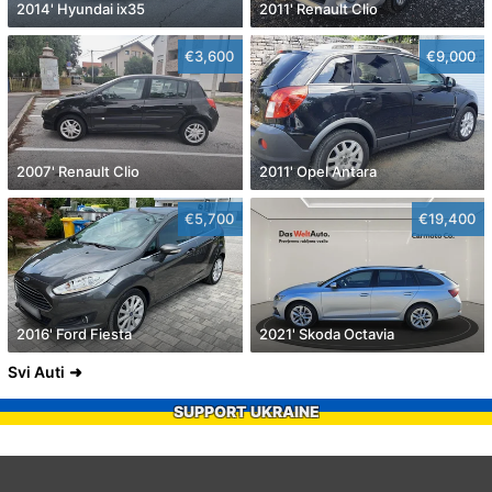
2014' Hyundai ix35
2011' Renault Clio
€3,600
€9,000
2007' Renault Clio
2011' Opel Antara
€5,700
€19,400
2016' Ford Fiesta
2021' Skoda Octavia
Svi Auti
SUPPORT UKRAINE