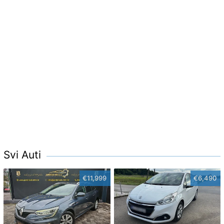
Svi Auti
€11,999
€6,490