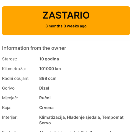
ZASTARIO
3 months,3 weeks ago
Information from the owner
Starost:
10 godina
Kilometraža:
101000 km
Radni obujam:
898 ccm
Gorivo:
Dizel
Mjenjač:
Ručni
Boja:
Crvena
Interijer:
Klimatizacija, Hlađenje sjedala, Tempomat,
Servo